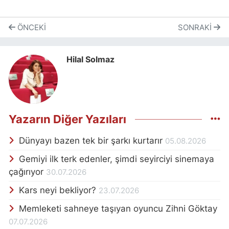
ÖNCEKI
SONRAKI
Hilal Solmaz
Yazarın Diğer Yazıları
Dünyayı bazen tek bir şarkı kurtarır
05.08.2026
Gemiyi ilk terk edenler, şimdi seyirciyi sinemaya
çağırıyor
30.07.2026
Kars neyi bekliyor?
23.07.2026
Memleketi sahneye taşıyan oyuncu Zihni Göktay
07.07.2026