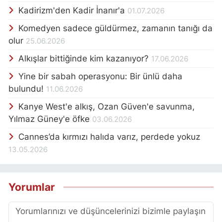
Kadirizm'den Kadir İnanır'a
01.07.2026
Komedyen sadece güldürmez, zamanın tanığı da
olur
25.06.2026
Alkışlar bittiğinde kim kazanıyor?
17.06.2026
Yine bir sabah operasyonu: Bir ünlü daha
bulundu!
11.06.2026
Kanye West'e alkış, Ozan Güven'e savunma,
Yılmaz Güney'e öfke
03.06.2026
Cannes’da kırmızı halıda varız, perdede yokuz
13.05.2026
Yorumlar