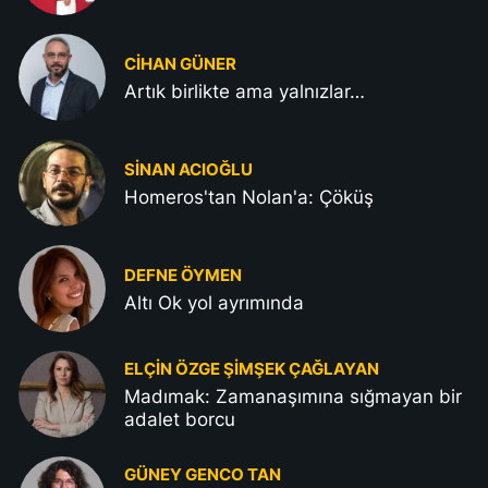
CIHAN GÜNER
Artık birlikte ama yalnızlar…
SINAN ACIOĞLU
Homeros'tan Nolan'a: Çöküş
DEFNE ÖYMEN
Altı Ok yol ayrımında
ELÇIN ÖZGE ŞIMŞEK ÇAĞLAYAN
Madımak: Zamanaşımına sığmayan bir
adalet borcu
GÜNEY GENCO TAN