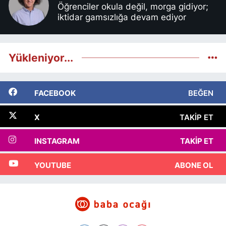
Öğrenciler okula değil, morga gidiyor;
iktidar gamsızlığa devam ediyor
Yükleniyor...
FACEBOOK
BEĞEN
X
TAKIP ET
INSTAGRAM
TAKIP ET
YOUTUBE
ABONE OL