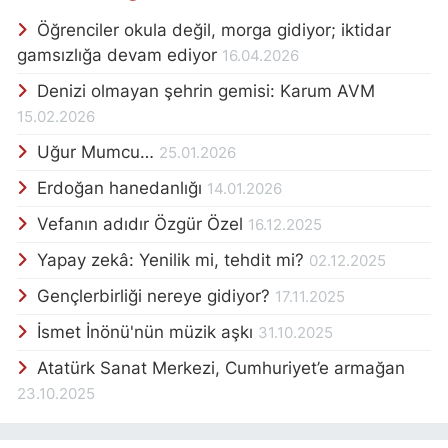
Öğrenciler okula değil, morga gidiyor; iktidar
gamsızlığa devam ediyor
16.04.2026
Denizi olmayan şehrin gemisi: Karum AVM
15.02.2026
Uğur Mumcu…
25.01.2026
Erdoğan hanedanlığı
14.01.2026
Vefanın adıdır Özgür Özel
16.12.2025
Yapay zekâ: Yenilik mi, tehdit mi?
02.12.2025
Gençlerbirliği nereye gidiyor?
17.11.2025
İsmet İnönü'nün müzik aşkı
31.10.2025
Atatürk Sanat Merkezi, Cumhuriyet’e armağan
23.10.2025