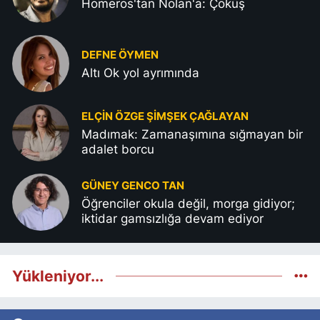
Homeros'tan Nolan'a: Çöküş
DEFNE ÖYMEN
Altı Ok yol ayrımında
ELÇIN ÖZGE ŞIMŞEK ÇAĞLAYAN
Madımak: Zamanaşımına sığmayan bir
adalet borcu
GÜNEY GENCO TAN
Öğrenciler okula değil, morga gidiyor;
iktidar gamsızlığa devam ediyor
Yükleniyor...