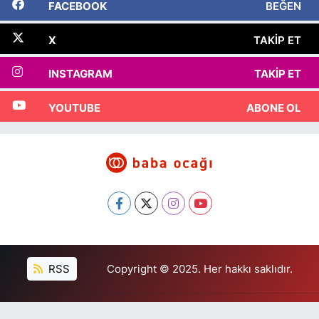
FACEBOOK
BEĞEN
X
TAKIP ET
INSTAGRAM
TAKIP ET
YOUTUBE
ABONE OL
RSS
Copyright © 2025. Her hakkı saklıdır.
Haber Yazılımı:
TE Bilişim