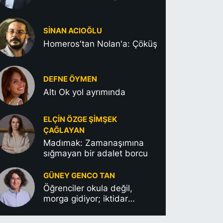
SINAN ACIOĞLU
Homeros'tan Nolan'a: Çöküş
DEFNE ÖYMEN
Altı Ok yol ayrımında
ELÇIN ÖZGE ŞIMŞEK
ÇAĞLAYAN
Madımak: Zamanaşımına
sığmayan bir adalet borcu
GÜNEY GENCO TAN
Öğrenciler okula değil,
morga gidiyor; iktidar
gamsızlığa devam ediyor