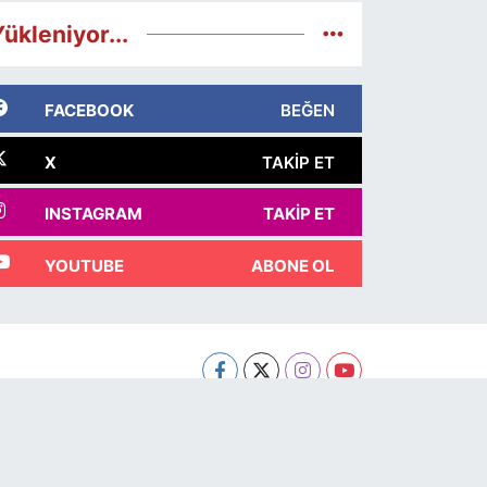
ükleniyor...
FACEBOOK
BEĞEN
X
TAKIP ET
INSTAGRAM
TAKIP ET
YOUTUBE
ABONE OL
Haber Yazılımı:
TE Bilişim