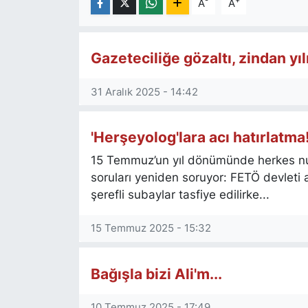
-
+
A
A
Gazeteciliğe gözaltı, zindan yı
31 Aralık 2025 - 14:42
'Herşeyolog'lara acı hatırlatma
15 Temmuz’un yıl dönümünde herkes nut
soruları yeniden soruyor: FETÖ devleti 
şerefli subaylar tasfiye edilirke...
15 Temmuz 2025 - 15:32
Bağışla bizi Ali'm...
10 Temmuz 2025 - 17:49