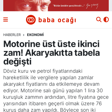
Siyaset
Nöbetçi Eczaneler
Güncel
Hava Durumu
HABERLER
EKONOMI
Motorine üst üste ikinci
Ekonomi
Namaz Vakitleri
zam! Akaryakıtta tabela
Dünya
Trafik Durumu
değişti
Kültür ve Sanat
Süper Lig Puan Durumu ve Fikstür
Döviz kuru ve petrol fiyatlarındaki
hareketlilik ile vergilere yapılan zamlar
Eğitim
Tüm Manşetler
akaryakıt fiyatlarını da etkilemeye devam
ediyor. Motorine salı günü yapılan 1 lira 30
Bilim ve Teknoloji
Son Dakika Haberleri
kuruşluk zammın ardından, litre fiyatına gece
yarısından itibaren geçerli olmak üzere 76
Yazı Dizisi
Haber Arşivi
kuruş daha zam yapıldı. Böylece son iki