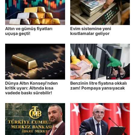
Altın ve gümüş fiyatları
Evim sistemine yeni
uçuşa geçti!
kısıtlamalar geliyor
Dünya Altın Konseyi'nden
Benzinin litre fiyatına okkalı
kritik uyarı: Altında kısa
zam! Pompaya yansıyacak
vadede baskı sürebilir!