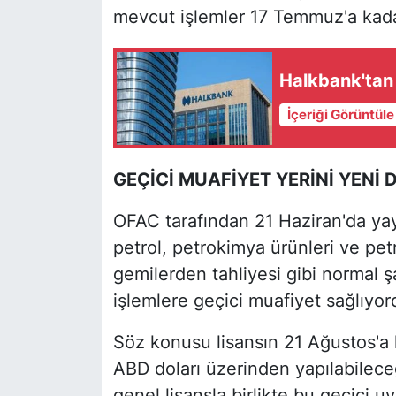
mevcut işlemler 17 Temmuz'a kada
Halkbank'tan 
İçeriği Görüntül
GEÇİCİ MUAFİYET YERİNİ YENİ
OFAC tarafından 21 Haziran'da yay
petrol, petrokimya ürünleri ve petro
gemilerden tahliyesi gibi normal 
işlemlere geçici muafiyet sağlıyor
Söz konusu lisansın 21 Ağustos'a k
ABD doları üzerinden yapılabileceğ
genel lisansla birlikte bu geçici u