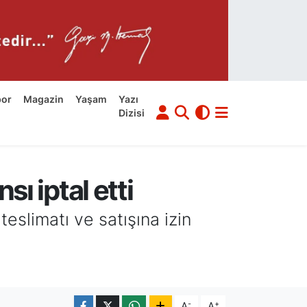
por
Magazin
Yaşam
Yazı
Dizisi
sı iptal etti
eslimatı ve satışına izin
-
+
A
A