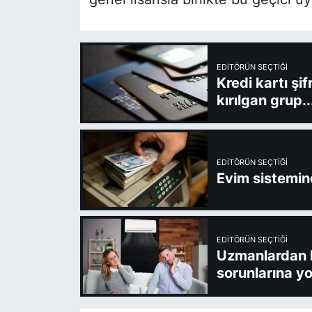
EDITÖRÜN SEÇTIĞI
Kredi kartı şi
kırılgan grup..
EDITÖRÜN SEÇTIĞI
Evim sistemine
EDITÖRÜN SEÇTIĞI
Uzmanlardan kl
sorunlarına yo