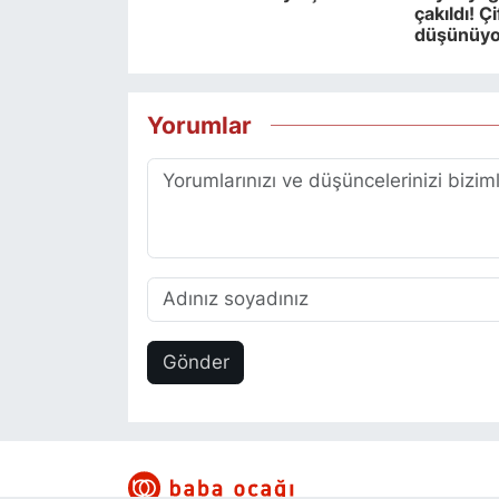
çakıldı! Ç
düşünüyor
Yorumlar
Gönder