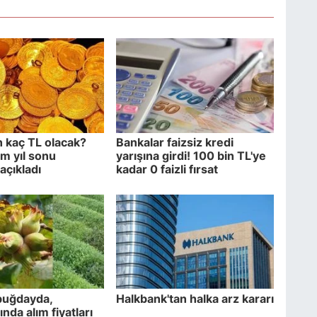
n kaç TL olacak?
Bankalar faizsiz kredi
m yıl sonu
yarışına girdi! 100 bin TL'ye
açıkladı
kadar 0 faizli fırsat
 buğdayda,
Halkbank'tan halka arz kararı
nda alım fiyatları