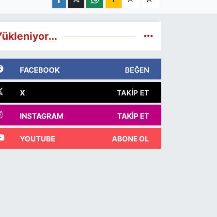
ükleniyor...
FACEBOOK
BEĞEN
X
TAKIP ET
INSTAGRAM
TAKIP ET
YOUTUBE
ABONE OL