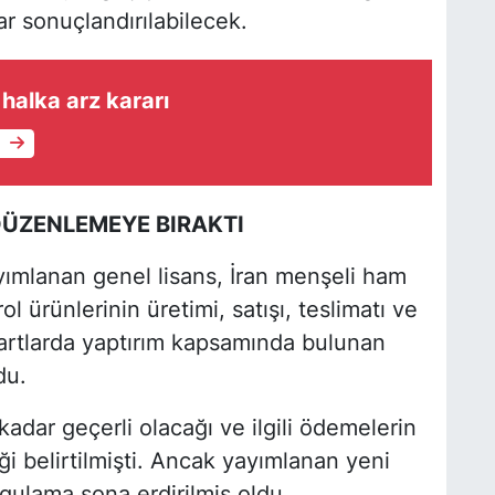
r sonuçlandırılabilecek.
halka arz kararı
e
 DÜZENLEMEYE BIRAKTI
ımlanan genel lisans, İran menşeli ham
l ürünlerinin üretimi, satışı, teslimatı ve
şartlarda yaptırım kapsamında bulunan
du.
adar geçerli olacağı ve ilgili ödemelerin
i belirtilmişti. Ancak yayımlanan yeni
ygulama sona erdirilmiş oldu.