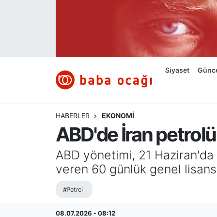
Siyaset
Nöbetçi Eczaneler
Güncel
Hava Durumu
Siyaset
Günc
Ekonomi
Namaz Vakitleri
Dünya
Trafik Durumu
HABERLER
EKONOMI
ABD'de İran petrolün
Kültür ve Sanat
Süper Lig Puan Durumu ve Fikstür
ABD yönetimi, 21 Haziran'da y
Eğitim
Tüm Manşetler
veren 60 günlük genel lisansı
Bilim ve Teknoloji
Son Dakika Haberleri
#Petrol
Yazı Dizisi
Haber Arşivi
08.07.2026 - 08:12