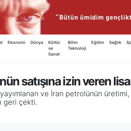
el
Ekonomi
Dünya
Kültür
Bilim
Eğitim
Sağlık
S
ve
Teknoloji
Sanat
ün satışına izin veren lisan
ayımlanan ve İran petrolünün üretimi, t
 geri çekti.