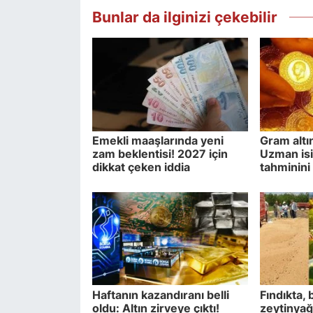
Bunlar da ilginizi çekebilir
Emekli maaşlarında yeni
Gram altı
zam beklentisi! 2027 için
Uzman isi
dikkat çeken iddia
tahminini 
Haftanın kazandıranı belli
Fındıkta,
oldu: Altın zirveye çıktı!
zeytinyağı