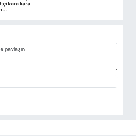
iftçi kara kara
...