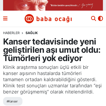
Siyaset
Nöbetçi Eczaneler
Güncel
Hava Durumu
HABERLER
SAĞLIK
Kanser tedavisinde yeni
Ekonomi
Namaz Vakitleri
geliştirilen aşı umut oldu:
Dünya
Trafik Durumu
Tümörleri yok ediyor
Kültür ve Sanat
Süper Lig Puan Durumu ve Fikstür
Klinik araştırma sonuçları üçlü etkili bir
kanser aşısının hastalarda tümörleri
Eğitim
Tüm Manşetler
tamamen ortadan kaldırabildiğini gösterdi.
Klinik test sonuçları uzmanlar tarafından “eşi
Bilim ve Teknoloji
Son Dakika Haberleri
benzer görüşmemiş” olarak nitelendirildi.
#Kanser
Yazı Dizisi
Haber Arşivi