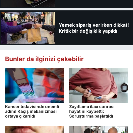
kaybedebilirsiniz
Yemek sipariş verirken dikkat!
Kritik bir değişiklik yapıldı
Bunlar da ilginizi çekebilir
Kanser tedavisinde önemli
Zayıflama ilacı sonrası
adım! Kaçış mekanizması
hayatını kaybetti:
ortaya çıkarıldı
Soruşturma başlatıldı