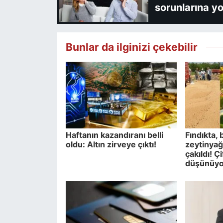
sorunlarına yo
Bunlar da ilginizi çekebilir
Haftanın kazandıranı belli
Fındıkta,
oldu: Altın zirveye çıktı!
zeytinyağı
çakıldı! Ç
düşünüyor