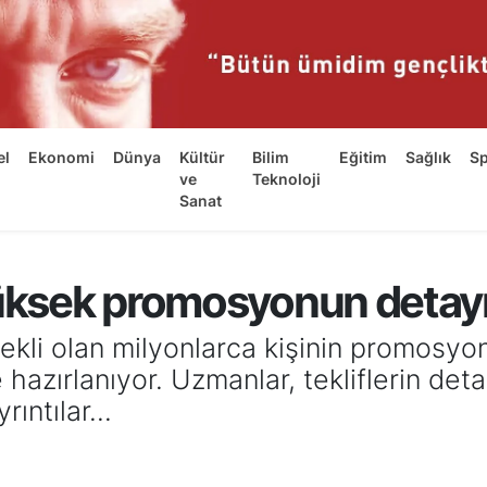
el
Ekonomi
Dünya
Kültür
Bilim
Eğitim
Sağlık
S
ve
Teknoloji
Sanat
Yüksek promosyonun detayı
li olan milyonlarca kişinin promosyon
azırlanıyor. Uzmanlar, tekliflerin deta
ıntılar...