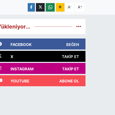
-
+
A
A
ükleniyor...
FACEBOOK
BEĞEN
X
TAKIP ET
INSTAGRAM
TAKIP ET
YOUTUBE
ABONE OL