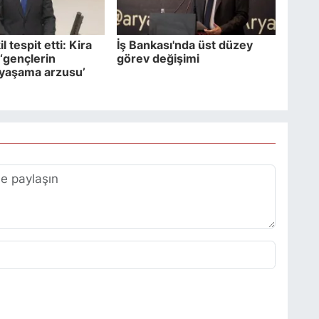
l tespit etti: Kira
İş Bankası'nda üst düzey
ı ‘gençlerin
görev değişimi
 yaşama arzusu’