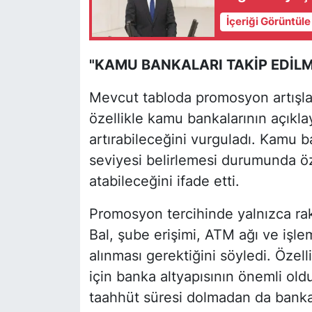
İçeriği Görüntül
"KAMU BANKALARI TAKİP EDİLM
Mevcut tabloda promosyon artışların
özellikle kamu bankalarının açıkla
artırabileceğini vurguladı. Kamu 
seviyesi belirlemesi durumunda öz
atabileceğini ifade etti.
Promosyon tercihinde yalnızca ra
Bal, şube erişimi, ATM ağı ve işlem
alınması gerektiğini söyledi. Özell
için banka altyapısının önemli olduğ
taahhüt süresi dolmadan da banka d