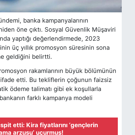
gündemi, banka kampanyalarının
iden öne çıktı. Sosyal Güvenlik Müşaviri
mında yaptığı değerlendirmede, 2023
şinin üç yıllık promosyon süresinin sona
 geldiğini belirtti.
promosyon rakamlarının büyük bölümünün
ade etti. Bu tekliflerin çoğunun faizsiz
tik ödeme talimatı gibi ek koşullarla
 bankanın farklı kampanya modeli
spit etti: Kira fiyatlarını ‘gençlerin
ama arzusu’ uçurmuş!