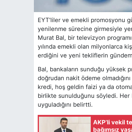
EYT’liler ve emekli promosyonu 
yenilenme sürecine girmesiyle yen
Murat Bal, bir televizyon progra
yılında emekli olan milyonlarca ki
erdiğini ve yeni tekliflerin gündeme
Bal, bankaların sunduğu yüksek 
doğrudan nakit ödeme olmadığını if
kredi, hoş geldin faizi ya da otoma
birlikte sunulduğunu söyledi. Her
uyguladığını belirtti.
AKP’li vekil te
bağımsız yaş