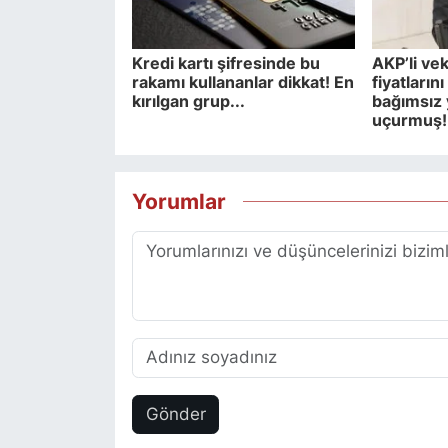
Kredi kartı şifresinde bu
AKP’li veki
rakamı kullananlar dikkat! En
fiyatların
kırılgan grup...
bağımsız
uçurmuş!
Yorumlar
Gönder