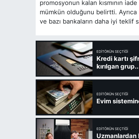
promosyonun kalan kısmının iade 
mümkün olduğunu belirtti. Ayrıca 
ve bazı bankaların daha iyi teklif s
EDITÖRÜN SEÇTIĞI
Kredi kartı şi
kırılgan grup..
EDITÖRÜN SEÇTIĞI
Evim sistemine
EDITÖRÜN SEÇTIĞI
Uzmanlardan kl