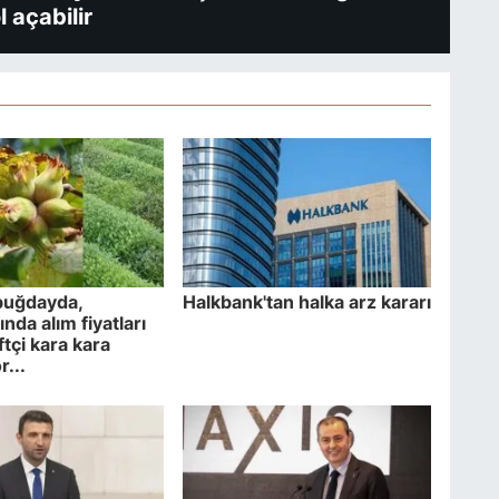
l açabilir
 buğdayda,
Halkbank'tan halka arz kararı
nda alım fiyatları
iftçi kara kara
...