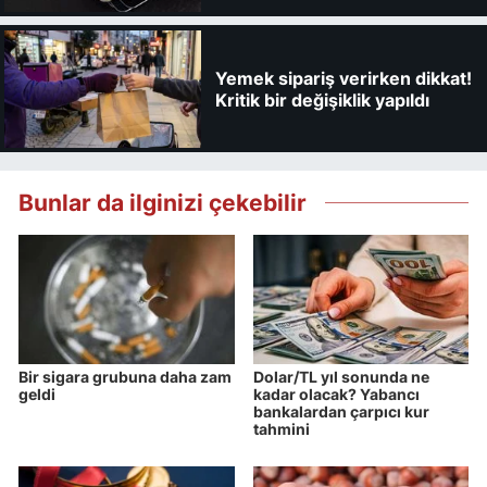
Yemek sipariş verirken dikkat!
Kritik bir değişiklik yapıldı
Bunlar da ilginizi çekebilir
Bir sigara grubuna daha zam
Dolar/TL yıl sonunda ne
geldi
kadar olacak? Yabancı
bankalardan çarpıcı kur
tahmini