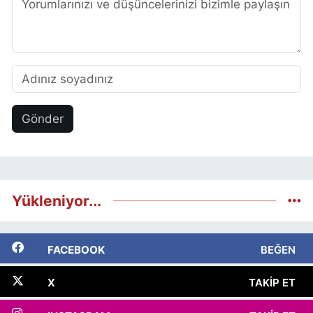
Gönder
Yükleniyor...
FACEBOOK
BEĞEN
X
TAKIP ET