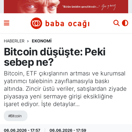
Siyaset
Nöbetçi Eczaneler
Güncel
Hava Durumu
HABERLER
EKONOMI
Bitcoin düşüşte: Peki
Ekonomi
Namaz Vakitleri
sebep ne?
Dünya
Trafik Durumu
Bitcoin, ETF çıkışlarının artması ve kurumsal
yatırımcı talebinin zayıflamasıyla baskı
Kültür ve Sanat
Süper Lig Puan Durumu ve Fikstür
altında. Zincir üstü veriler, satışlardan ziyade
piyasaya yeni sermaye girişi eksikliğine
Eğitim
Tüm Manşetler
işaret ediyor. İşte detaylar...
Bilim ve Teknoloji
Son Dakika Haberleri
#Bitcoin
Yazı Dizisi
Haber Arşivi
06.06.2026 - 17:57
06.06.2026 - 17:59