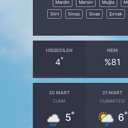
Mardin
Mersin
Muğla
M
Siirt
Sinop
Sivas
Şırnak
HISSEDILEN
NEM
°
4
%81
20 MART
21 MART
CUMA
CUMARTESI
°
°
5
6