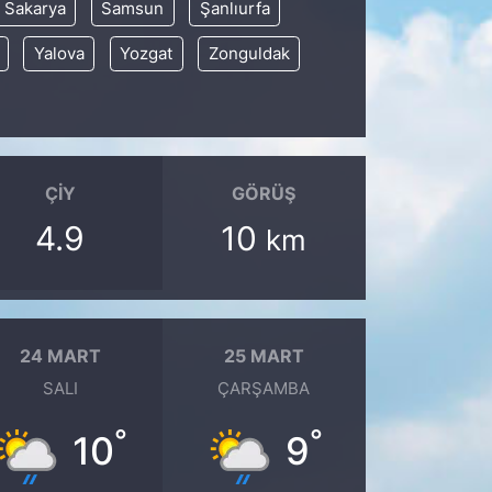
Sakarya
Samsun
Şanlıurfa
Yalova
Yozgat
Zonguldak
ÇIY
GÖRÜŞ
4.9
10
km
24 MART
25 MART
SALI
ÇARŞAMBA
°
°
10
9