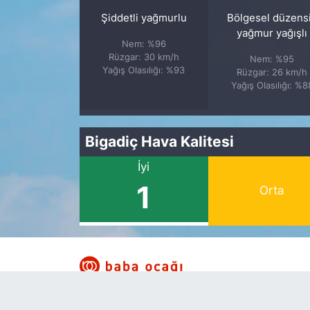
Şiddetli yağmurlu
Bölgesel düzens
yağmur yağışlı
Nem: %96
Rüzgar: 30 km/h
Nem: %95
Yağış Olasılığı: %93
Rüzgar: 26 km/h
Yağış Olasılığı: %8
Bigadiç Hava Kalitesi
İyi
1
Orta