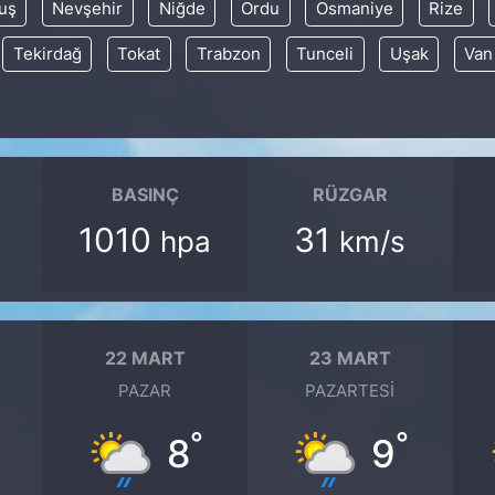
uş
Nevşehir
Niğde
Ordu
Osmaniye
Rize
Tekirdağ
Tokat
Trabzon
Tunceli
Uşak
Van
BASINÇ
RÜZGAR
1010
31
hpa
km/s
22 MART
23 MART
PAZAR
PAZARTESI
°
°
8
9