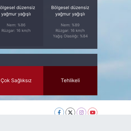
ölgesel düzensiz
Bölgesel düzensiz
yağmur yağışlı
yağmur yağışlı
Nem: %86
Nem: %89
Rüzgar: 16 km/h
Rüzgar: 16 km/h
Yağış Olasılığı: %84
Çok Sağlıksız
Tehlikeli