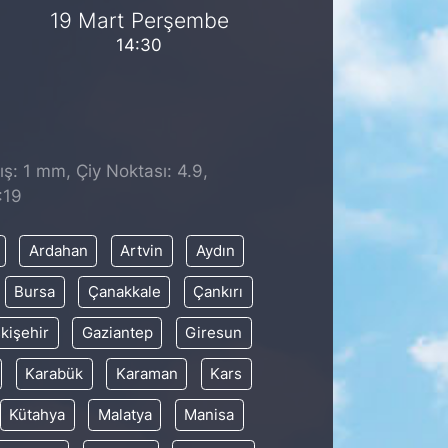
19 Mart Perşembe
14:30
ş: 1 mm, Çiy Noktası: 4.9,
:19
Ardahan
Artvin
Aydın
Bursa
Çanakkale
Çankırı
kişehir
Gaziantep
Giresun
Karabük
Karaman
Kars
Kütahya
Malatya
Manisa