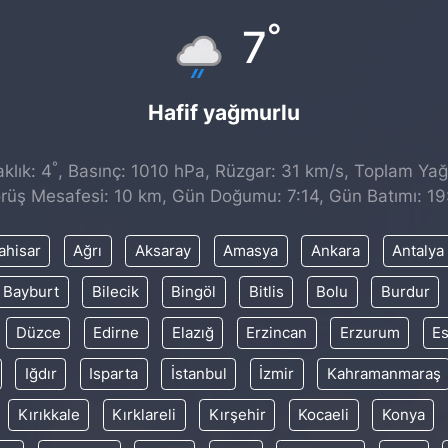
°
7
Hafif yağmurlu
°
klık: 4
, Basınç: 1010 hPa, Rüzgar: 31 km/s, Toplam Yağı
rüş Mesafesi: 10 km, Gün Doğumu: 7:14, Gün Batımı: 19
ahisar
Ağrı
Aksaray
Amasya
Ankara
Antalya
Bayburt
Bilecik
Bingöl
Bitlis
Bolu
Burdur
Düzce
Edirne
Elazığ
Erzincan
Erzurum
Es
Iğdır
Isparta
İstanbul
İzmir
Kahramanmaraş
Kırıkkale
Kırklareli
Kırşehir
Kocaeli
Konya