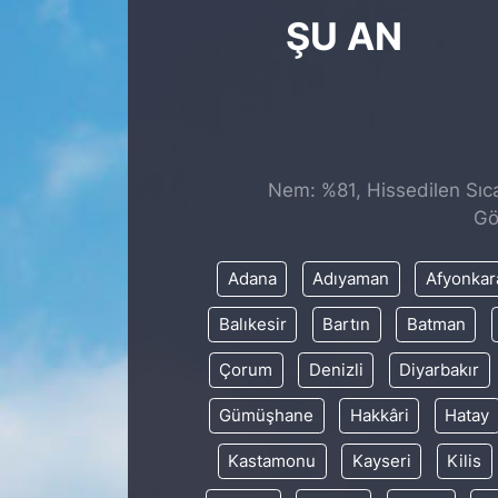
ŞU AN
Nem: %81, Hissedilen Sıca
Gö
Adana
Adıyaman
Afyonkar
Balıkesir
Bartın
Batman
Çorum
Denizli
Diyarbakır
Gümüşhane
Hakkâri
Hatay
Kastamonu
Kayseri
Kilis