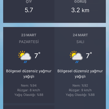
ÇIY
GÖRÜŞ
5.7
3.2
km
23 MART
24 MART
PAZARTESI
SALI
°
°
7
7
Bölgesel düzensiz yağmur
Bölgesel düzensiz yağmur
yağışlı
yağışlı
Nem: %94
Nem: %92
Rüzgar: 8 km/h
Rüzgar: 9 km/h
Yağış Olasılığı: %88
Yağış Olasılığı: %88