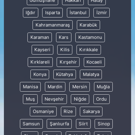
Gümüşhane
Hakkâri
Hatay
Iğdır
Isparta
İstanbul
İzmir
Kahramanmaraş
Karabük
Karaman
Kars
Kastamonu
Kayseri
Kilis
Kırıkkale
Kırklareli
Kırşehir
Kocaeli
Konya
Kütahya
Malatya
Manisa
Mardin
Mersin
Muğla
Muş
Nevşehir
Niğde
Ordu
Osmaniye
Rize
Sakarya
Samsun
Şanlıurfa
Siirt
Sinop