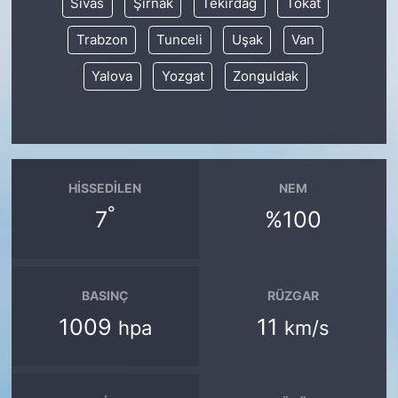
Sivas
Şırnak
Tekirdağ
Tokat
Trabzon
Tunceli
Uşak
Van
Yalova
Yozgat
Zonguldak
HISSEDILEN
NEM
°
7
%100
BASINÇ
RÜZGAR
1009
11
hpa
km/s