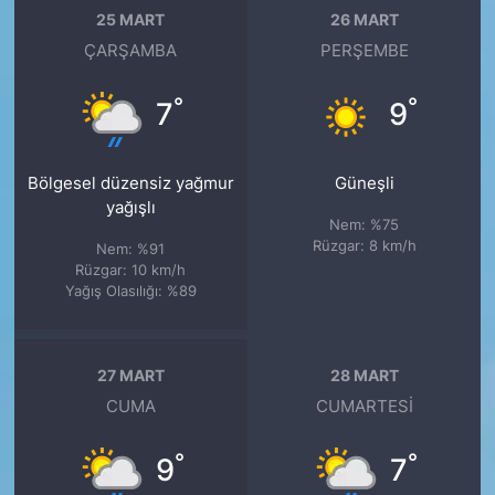
25 MART
26 MART
ÇARŞAMBA
PERŞEMBE
°
°
7
9
Bölgesel düzensiz yağmur
Güneşli
yağışlı
Nem: %75
Rüzgar: 8 km/h
Nem: %91
Rüzgar: 10 km/h
Yağış Olasılığı: %89
27 MART
28 MART
CUMA
CUMARTESI
°
°
9
7