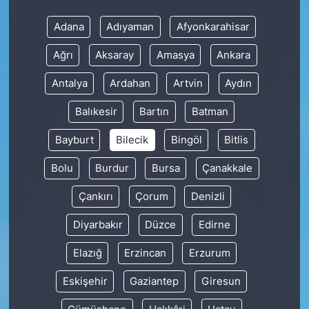
Adana
Adıyaman
Afyonkarahisar
Ağrı
Aksaray
Amasya
Ankara
Antalya
Ardahan
Artvin
Aydın
Balıkesir
Bartın
Batman
Bayburt
Bilecik
Bingöl
Bitlis
Bolu
Burdur
Bursa
Çanakkale
Çankırı
Çorum
Denizli
Diyarbakır
Düzce
Edirne
Elazığ
Erzincan
Erzurum
Eskişehir
Gaziantep
Giresun