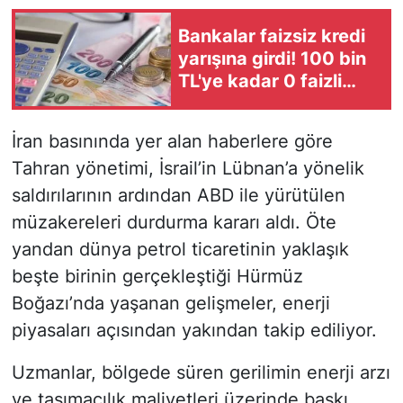
Bankalar faizsiz kredi
yarışına girdi! 100 bin
TL'ye kadar 0 faizli
fırsat
İran basınında yer alan haberlere göre
Tahran yönetimi, İsrail’in Lübnan’a yönelik
saldırılarının ardından ABD ile yürütülen
müzakereleri durdurma kararı aldı. Öte
yandan dünya petrol ticaretinin yaklaşık
beşte birinin gerçekleştiği Hürmüz
Boğazı’nda yaşanan gelişmeler, enerji
piyasaları açısından yakından takip ediliyor.
Uzmanlar, bölgede süren gerilimin enerji arzı
ve taşımacılık maliyetleri üzerinde baskı