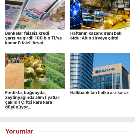
Bankalar faizsiz kredi
Haftanın kazandıranı belli
yarışına girdi! 100 bin TL'ye
oldu: Altın zirveye çıktı!
kadar 0 faizli fırsat
Fındıkta, buğdayda,
Halkbank'tan halka arz kararı
zeytinyağında alım fiyatları
çakıldı! Çiftçi kara kara
düşünüyor...
Yorumlar