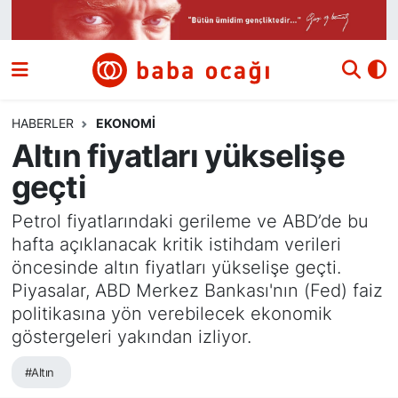
Siyaset
Nöbetçi Eczaneler
Güncel
Hava Durumu
HABERLER
EKONOMI
Altın fiyatları yükselişe
Ekonomi
Namaz Vakitleri
geçti
Dünya
Trafik Durumu
Petrol fiyatlarındaki gerileme ve ABD’de bu
hafta açıklanacak kritik istihdam verileri
Kültür ve Sanat
Süper Lig Puan Durumu ve Fikstür
öncesinde altın fiyatları yükselişe geçti.
Piyasalar, ABD Merkez Bankası'nın (Fed) faiz
Eğitim
Tüm Manşetler
politikasına yön verebilecek ekonomik
göstergeleri yakından izliyor.
Bilim ve Teknoloji
Son Dakika Haberleri
#Altın
Yazı Dizisi
Haber Arşivi