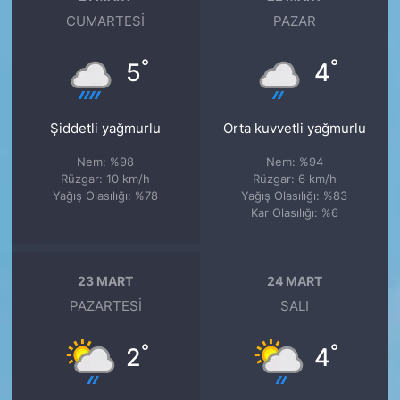
CUMARTESI
PAZAR
°
°
5
4
Şiddetli yağmurlu
Orta kuvvetli yağmurlu
Nem: %98
Nem: %94
Rüzgar: 10 km/h
Rüzgar: 6 km/h
Yağış Olasılığı: %78
Yağış Olasılığı: %83
Kar Olasılığı: %6
23 MART
24 MART
PAZARTESI
SALI
°
°
2
4