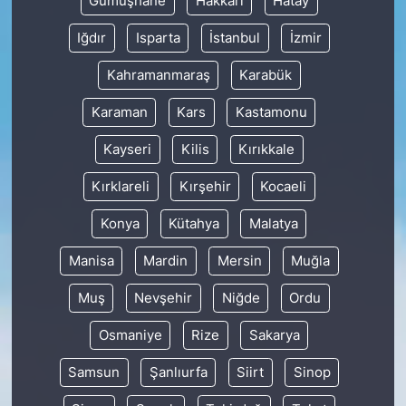
Gümüşhane
Hakkâri
Hatay
Iğdır
Isparta
İstanbul
İzmir
Kahramanmaraş
Karabük
Karaman
Kars
Kastamonu
Kayseri
Kilis
Kırıkkale
Kırklareli
Kırşehir
Kocaeli
Konya
Kütahya
Malatya
Manisa
Mardin
Mersin
Muğla
Muş
Nevşehir
Niğde
Ordu
Osmaniye
Rize
Sakarya
Samsun
Şanlıurfa
Siirt
Sinop