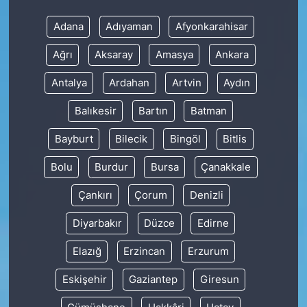
Adana
Adıyaman
Afyonkarahisar
Ağrı
Aksaray
Amasya
Ankara
Antalya
Ardahan
Artvin
Aydın
Balıkesir
Bartın
Batman
Bayburt
Bilecik
Bingöl
Bitlis
Bolu
Burdur
Bursa
Çanakkale
Çankırı
Çorum
Denizli
Diyarbakır
Düzce
Edirne
Elazığ
Erzincan
Erzurum
Eskişehir
Gaziantep
Giresun