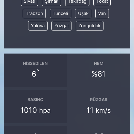
Sivas
Şırnak
Tekirdağ
Tokat
Trabzon
Tunceli
Uşak
Van
Yalova
Yozgat
Zonguldak
HISSEDILEN
NEM
°
6
%81
BASINÇ
RÜZGAR
1010
11
hpa
km/s