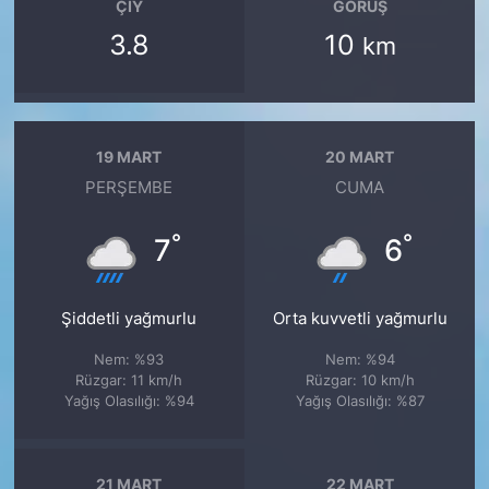
ÇIY
GÖRÜŞ
3.8
10
km
19 MART
20 MART
PERŞEMBE
CUMA
°
°
7
6
Şiddetli yağmurlu
Orta kuvvetli yağmurlu
Nem: %93
Nem: %94
Rüzgar: 11 km/h
Rüzgar: 10 km/h
Yağış Olasılığı: %94
Yağış Olasılığı: %87
21 MART
22 MART