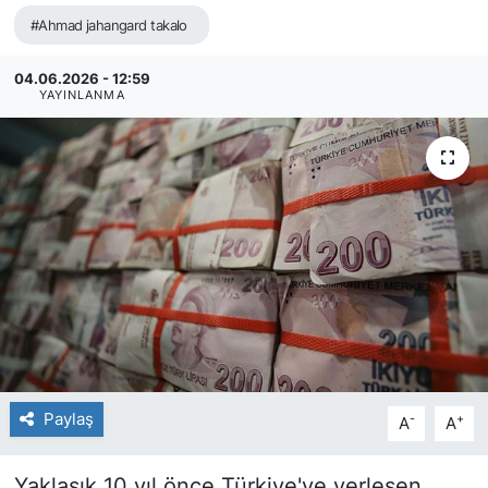
#Ahmad jahangard takalo
04.06.2026 - 12:59
YAYINLANMA
Paylaş
-
+
A
A
Yaklaşık 10 yıl önce Türkiye'ye yerleşen