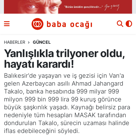
Siyaset
Nöbetçi Eczaneler
Güncel
Hava Durumu
HABERLER
GÜNCEL
Yanlışlıkla trilyoner oldu,
Ekonomi
Namaz Vakitleri
hayatı karardı!
Dünya
Trafik Durumu
Balıkesir'de yaşayan ve iş gezisi için Van'a
gelen Azerbaycan asıllı Ahmad Jahangard
Kültür ve Sanat
Süper Lig Puan Durumu ve Fikstür
Takalo, banka hesabında 999 milyar 999
milyon 999 bin 999 lira 99 kuruş görünce
Eğitim
Tüm Manşetler
büyük şaşkınlık yaşadı. Kaynağı belirsiz para
nedeniyle tüm hesapları MASAK tarafından
Bilim ve Teknoloji
Son Dakika Haberleri
dondurulan Takalo, sürecin uzaması halinde
iflas edebileceğini söyledi.
Yazı Dizisi
Haber Arşivi