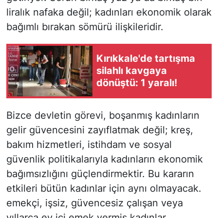
liralık nafaka değil; kadınları ekonomik olarak
bağımlı bırakan sömürü ilişkileridir.
Kırıkkale'de tartışma
silahlı kavgaya
dönüştü: 1 yaralı!
Bizce devletin görevi, boşanmış kadınların
gelir güvencesini zayıflatmak değil; kreş,
bakım hizmetleri, istihdam ve sosyal
güvenlik politikalarıyla kadınların ekonomik
bağımsızlığını güçlendirmektir. Bu kararın
etkileri bütün kadınlar için aynı olmayacak.
emekçi, işsiz, güvencesiz çalışan veya
yıllarca ev içi emek vermiş kadınlar