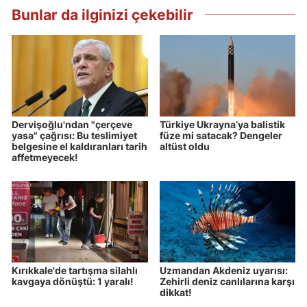
Bunlar da ilginizi çekebilir
Dervişoğlu'ndan "çerçeve
Türkiye Ukrayna’ya balistik
yasa" çağrısı: Bu teslimiyet
füze mi satacak? Dengeler
belgesine el kaldıranları tarih
altüst oldu
affetmeyecek!
Kırıkkale'de tartışma silahlı
Uzmandan Akdeniz uyarısı:
kavgaya dönüştü: 1 yaralı!
Zehirli deniz canlılarına karşı
dikkat!