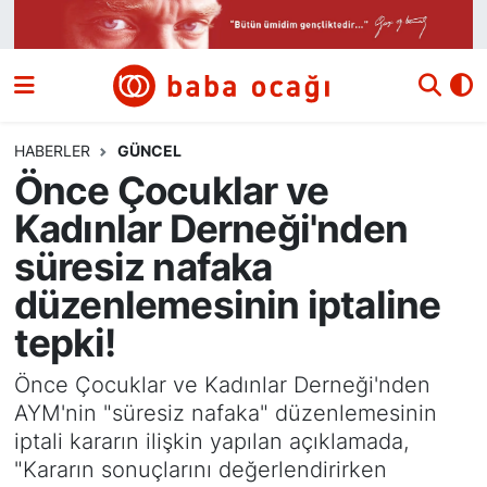
Siyaset
Nöbetçi Eczaneler
Güncel
Hava Durumu
HABERLER
GÜNCEL
Önce Çocuklar ve
Ekonomi
Namaz Vakitleri
Kadınlar Derneği'nden
Dünya
Trafik Durumu
süresiz nafaka
düzenlemesinin iptaline
Kültür ve Sanat
Süper Lig Puan Durumu ve Fikstür
tepki!
Eğitim
Tüm Manşetler
Önce Çocuklar ve Kadınlar Derneği'nden
AYM'nin "süresiz nafaka" düzenlemesinin
Bilim ve Teknoloji
Son Dakika Haberleri
iptali kararın ilişkin yapılan açıklamada,
"Kararın sonuçlarını değerlendirirken
Yazı Dizisi
Haber Arşivi