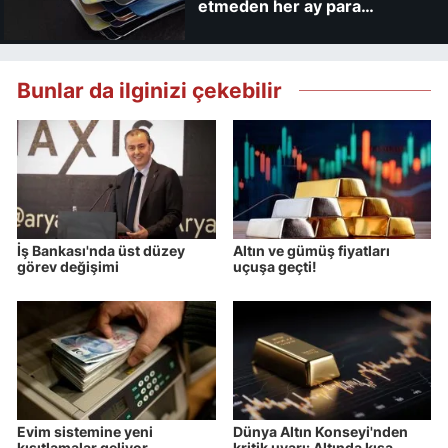
etmeden her ay para
kaybedebilirsiniz
Bunlar da ilginizi çekebilir
İş Bankası'nda üst düzey
Altın ve gümüş fiyatları
görev değişimi
uçuşa geçti!
Evim sistemine yeni
Dünya Altın Konseyi'nden
kısıtlamalar geliyor
kritik uyarı: Altında kısa