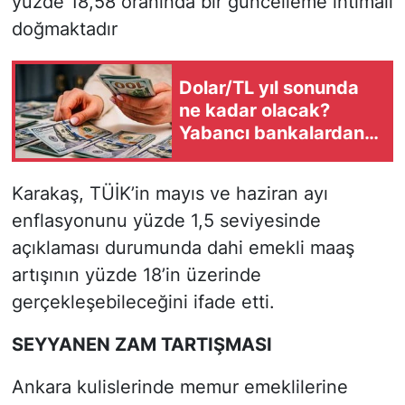
yüzde 18,58 oranında bir güncelleme ihtimali
doğmaktadır
Dolar/TL yıl sonunda
ne kadar olacak?
Yabancı bankalardan
çarpıcı kur tahmini
Karakaş, TÜİK’in mayıs ve haziran ayı
enflasyonunu yüzde 1,5 seviyesinde
açıklaması durumunda dahi emekli maaş
artışının yüzde 18’in üzerinde
gerçekleşebileceğini ifade etti.
SEYYANEN ZAM TARTIŞMASI
Ankara kulislerinde memur emeklilerine