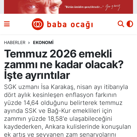
Siyaset
Nöbetçi Eczaneler
Güncel
Hava Durumu
HABERLER
EKONOMI
Temmuz 2026 emekli
Ekonomi
Namaz Vakitleri
zammı ne kadar olacak?
Dünya
Trafik Durumu
İşte ayrıntılar
Kültür ve Sanat
Süper Lig Puan Durumu ve Fikstür
SGK uzmanı İsa Karakaş, nisan ayı itibarıyla
dört aylık kesinleşen enflasyon farkının
Eğitim
Tüm Manşetler
yüzde 14,64 olduğunu belirterek temmuz
ayında SSK ve Bağ-Kur emeklileri için
Bilim ve Teknoloji
Son Dakika Haberleri
zammın yüzde 18,58'e ulaşabileceğini
kaydederken, Ankara kulislerinde konuşulan
Yazı Dizisi
Haber Arşivi
ek artış ve seyyanen zam senaryolarını