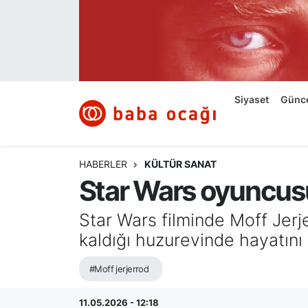
Siyaset
Nöbetçi Eczaneler
Güncel
Hava Durumu
Siyaset
Günc
Ekonomi
Namaz Vakitleri
Dünya
Trafik Durumu
HABERLER
KÜLTÜR SANAT
Star Wars oyuncusu
Kültür ve Sanat
Süper Lig Puan Durumu ve Fikstür
Star Wars filminde Moff Jer
Eğitim
Tüm Manşetler
kaldığı huzurevinde hayatını 
Bilim ve Teknoloji
Son Dakika Haberleri
#Moff jerjerrod
Yazı Dizisi
Haber Arşivi
11.05.2026 - 12:18