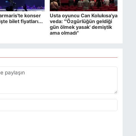
rmaris'te konser
Usta oyuncu Can Kolukısa'ya
te bilet fiyatları...
veda: "'Özgürlüğün geldiği
gün ölmek yasak' demiştik
ama olmadı"