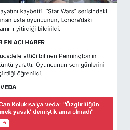
yatını kaybetti. “Star Wars” serisindeki
ınan usta oyuncunun, Londra’daki
ını yitirdiği bildirildi.
LEN ACI HABER
mücadele ettiği bilinen Pennington’ın
züntü yarattı. Oyuncunun son günlerini
rdiği öğrenildi.
 VEDA
Can Kolukısa'ya veda: "'Özgürlüğün
lmek yasak' demiştik ama olmadı"
e