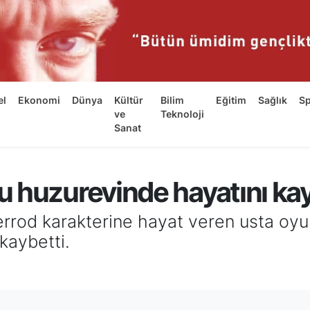
el
Ekonomi
Dünya
Kültür
Bilim
Eğitim
Sağlık
S
ve
Teknoloji
Sanat
 huzurevinde hayatını kay
jerrod karakterine hayat veren usta oy
kaybetti.