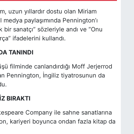
, uzun yıllardır dostu olan Miriam
l medya paylaşımında Pennington’ı
k bir sanatçı” sözleriyle andı ve “Onu
a” ifadelerini kullandı.
DA TANINDI
şü filminde canlandırdığı Moff Jerjerrod
nan Pennington, İngiliz tiyatrosunun da
du.
İZ BIRAKTI
kespeare Company ile sahne sanatlarına
on, kariyeri boyunca ondan fazla kitap da