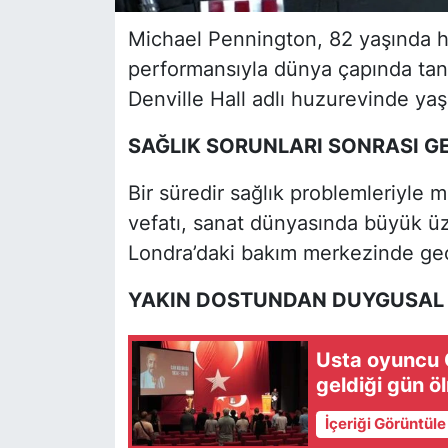
Michael Pennington, 82 yaşında ha
performansıyla dünya çapında tan
Denville Hall adlı huzurevinde yaşam
SAĞLIK SORUNLARI SONRASI GE
Bir süredir sağlık problemleriyle 
vefatı, sanat dünyasında büyük ü
Londra’daki bakım merkezinde geçi
YAKIN DOSTUNDAN DUYGUSAL
Usta oyuncu 
geldiği gün ö
İçeriği Görüntül