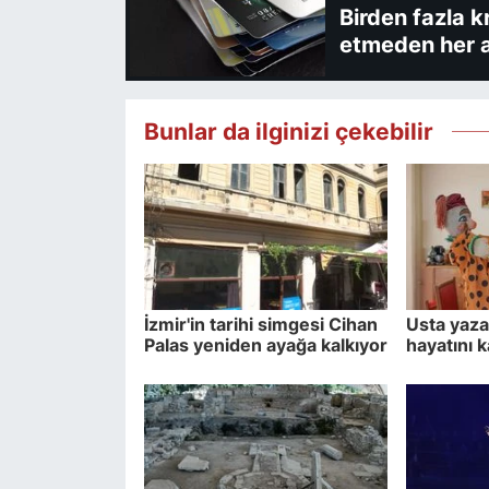
Birden fazla k
etmeden her a
Bunlar da ilginizi çekebilir
İzmir'in tarihi simgesi Cihan
Usta yaza
Palas yeniden ayağa kalkıyor
hayatını k