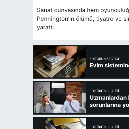
Sanat dünyasında hem oyunculuğu 
Pennington’ın ölümü, tiyatro ve s
yarattı.
EDITÖRÜN SEÇTIĞI
Evim sistemine
EDITÖRÜN SEÇTIĞI
Uzmanlardan kl
sorunlarına yo
EDITÖRÜN SEÇTIĞI