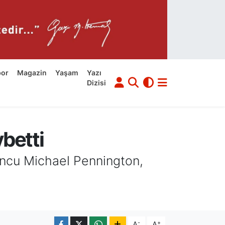
por
Magazin
Yaşam
Yazı
Dizisi
betti
uncu Michael Pennington,
-
+
A
A