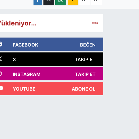
ükleniyor...
FACEBOOK
BEĞEN
X
TAKIP ET
INSTAGRAM
TAKIP ET
YOUTUBE
ABONE OL