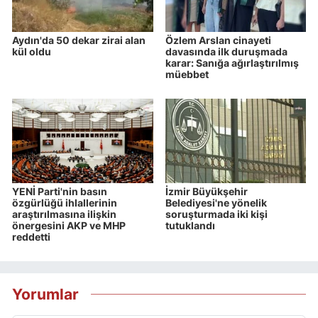
Aydın'da 50 dekar zirai alan
Özlem Arslan cinayeti
kül oldu
davasında ilk duruşmada
karar: Sanığa ağırlaştırılmış
müebbet
YENİ Parti'nin basın
İzmir Büyükşehir
özgürlüğü ihlallerinin
Belediyesi'ne yönelik
araştırılmasına ilişkin
soruşturmada iki kişi
önergesini AKP ve MHP
tutuklandı
reddetti
Yorumlar