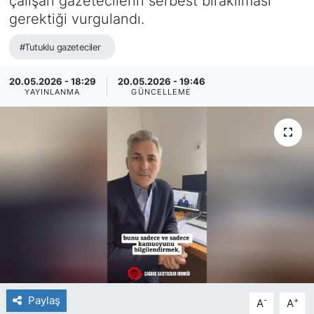
çalışan gazetecilerin serbest bırakılması
gerektiği vurgulandı.
#Tutuklu gazeteciler
20.05.2026 - 18:29
20.05.2026 - 19:46
YAYINLANMA
GÜNCELLEME
Paylaş
-
+
A
A