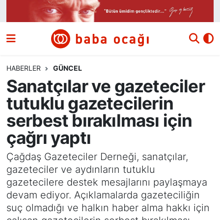
Siyaset
Nöbetçi Eczaneler
Güncel
Hava Durumu
HABERLER
GÜNCEL
Sanatçılar ve gazeteciler
Ekonomi
Namaz Vakitleri
tutuklu gazetecilerin
Dünya
Trafik Durumu
serbest bırakılması için
çağrı yaptı
Kültür ve Sanat
Süper Lig Puan Durumu ve Fikstür
Çağdaş Gazeteciler Derneği, sanatçılar,
Eğitim
Tüm Manşetler
gazeteciler ve aydınların tutuklu
gazetecilere destek mesajlarını paylaşmaya
Bilim ve Teknoloji
Son Dakika Haberleri
devam ediyor. Açıklamalarda gazeteciliğin
suç olmadığı ve halkın haber alma hakkı için
Yazı Dizisi
Haber Arşivi