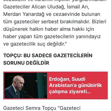
Gazeteciler Alican Uludağ, İsmail Arı,
Merdan Yanardağ ve cezaevinde bulunan
tüm gazeteciler serbest bırakılmalıdır. Bizleri
düşünerek halkın haber alma hakkı için
haber yapan tüm gazetecilerin yanındayız
ve gazetecilik suç değildir."
TOPÇU: BU SADECE GAZETECİLERİN
SORUNU DEĞİLDİR
Erdoğan, Suudi
Arabistan’a günübirlik
çalışma ziyareti
gerçekleştirecek
Gazeteci Semra Topçu "Gazeteci