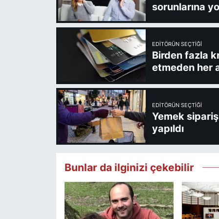
sorunlarına yo
EDITÖRÜN SEÇTIĞI
Birden fazla k
etmeden her a
EDITÖRÜN SEÇTIĞI
Yemek sipariş 
yapıldı
Bunlar da ilginizi çekebilir