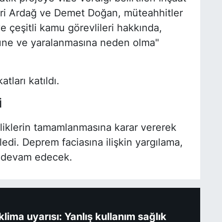
sri Ardağ ve Demet Doğan, müteahhitler
e çeşitli kamu görevlileri hakkında,
ümüne ve yaralanmasına neden olma"
ları katıldı.
İ
iklerin tamamlanmasına karar vererek
edi. Deprem faciasına ilişkin yargılama,
n devam edecek.
ima uyarısı: Yanlış kullanım sağlık