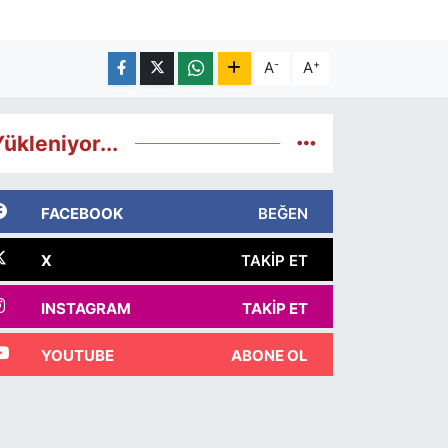
-
+
A
A
ükleniyor...
FACEBOOK
BEĞEN
X
TAKIP ET
INSTAGRAM
TAKIP ET
YOUTUBE
ABONE OL