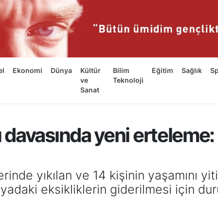
el
Ekonomi
Dünya
Kültür
Bilim
Eğitim
Sağlık
S
ve
Teknoloji
Sanat
 davasında yeni erteleme
inde yıkılan ve 14 kişinin yaşamını yit
adaki eksikliklerin giderilmesi için d