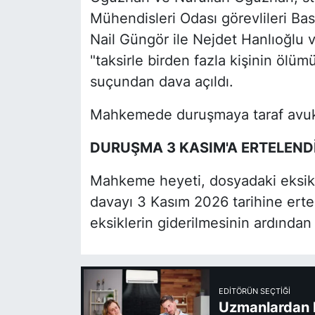
Mühendisleri Odası görevlileri Ba
Nail Güngör ile Nejdet Hanlıoğlu v
"taksirle birden fazla kişinin öl
suçundan dava açıldı.
Mahkemede duruşmaya taraf avukat
DURUŞMA 3 KASIM'A ERTELEND
Mahkeme heyeti, dosyadaki eksikl
davayı 3 Kasım 2026 tarihine ertel
eksiklerin giderilmesinin ardında
EDITÖRÜN SEÇTIĞI
Uzmanlardan kl