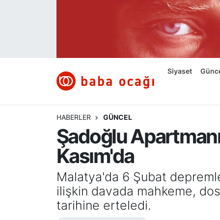
Siyaset
Nöbetçi Eczaneler
Güncel
Hava Durumu
Siyaset
Günc
Ekonomi
Namaz Vakitleri
Dünya
Trafik Durumu
HABERLER
GÜNCEL
Şadoğlu Apartmanı
Kültür ve Sanat
Süper Lig Puan Durumu ve Fikstür
Kasım'da
Eğitim
Tüm Manşetler
Malatya'da 6 Şubat depremler
Bilim ve Teknoloji
Son Dakika Haberleri
ilişkin davada mahkeme, dosy
tarihine erteledi.
Yazı Dizisi
Haber Arşivi