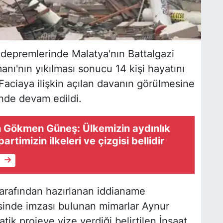
epremlerinde Malatya'nın Battalgazi
nı'nın yıkılması sonucu 14 kişi hayatını
 Faciaya ilişkin açılan davanın görülmesine
nde devam edildi.
n Gökmen Güneş: Ülkemizin aydınlık
artimizin ilkeleri ve çizgisi bellidir
e
tarafından hazırlanan iddianame
sinde imzası bulunan mimarlar Aynur
k projeye vize verdiği belirtilen İnşaat