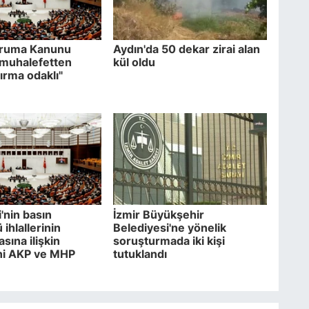
ruma Kanunu
Aydın'da 50 dekar zirai alan
e muhalefetten
kül oldu
ırma odaklı"
'nin basın
İzmir Büyükşehir
ihlallerinin
Belediyesi'ne yönelik
asına ilişkin
soruşturmada iki kişi
ni AKP ve MHP
tutuklandı