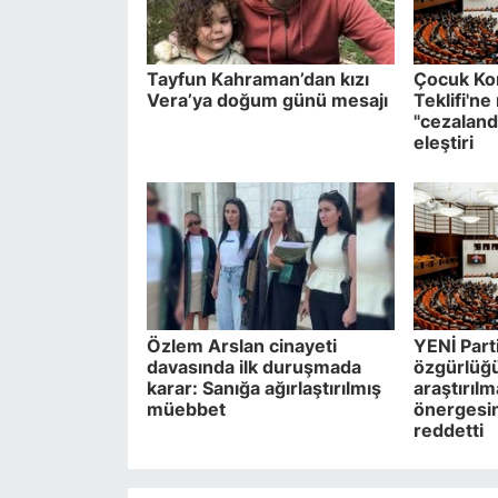
Tayfun Kahraman’dan kızı
Çocuk Ko
Vera’ya doğum günü mesajı
Teklifi'n
"cezaland
eleştiri
Özlem Arslan cinayeti
YENİ Parti
davasında ilk duruşmada
özgürlüğü 
karar: Sanığa ağırlaştırılmış
araştırılm
müebbet
önergesi
reddetti