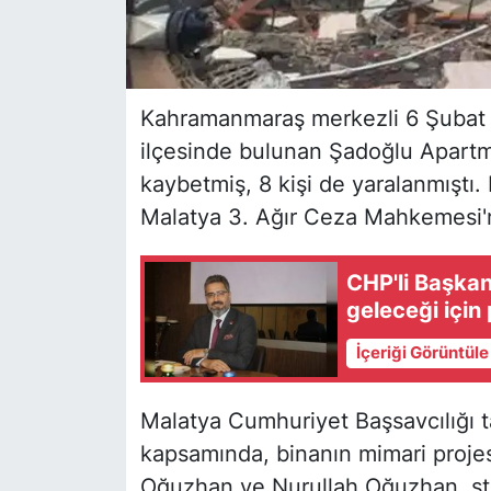
Kahramanmaraş merkezli 6 Şubat d
ilçesinde bulunan Şadoğlu Apartma
kaybetmiş, 8 kişi de yaralanmıştı.
Malatya 3. Ağır Ceza Mahkemesi'
CHP'li Başka
geleceği için p
İçeriği Görüntül
Malatya Cumhuriyet Başsavcılığı 
kapsamında, binanın mimari proje
Oğuzhan ve Nurullah Oğuzhan, stati