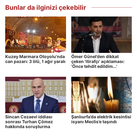
Bunlar da ilginizi çekebilir
Kuzey Marmara Otoyolu'nda
Ömer Günel’den dikkat
can pazarı: 3 ölü, 1 ağır yaralı
çeken 'itirafçı' açıklaması:
'Önce tehdit edildim...'
Sincan Cezaevi iddiası
Şanlıurfa’da elektrik kesintisi
sonrası Turhan Çömez
isyanı Meclis’e taşındı
hakkında soruşturma