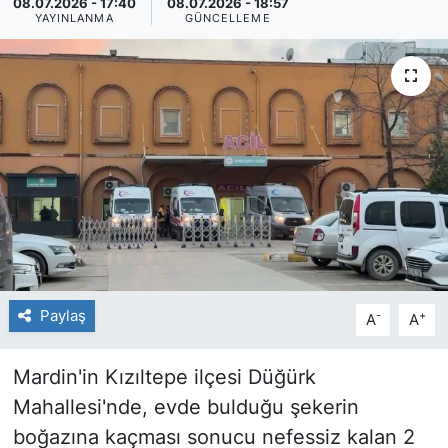
08.07.2026 - 17:40
08.07.2026 - 18:57
YAYINLANMA
GÜNCELLEME
Paylaş
-
+
A
A
Mardin'in Kızıltepe ilçesi Düğürk
Mahallesi'nde, evde bulduğu şekerin
boğazına kaçması sonucu nefessiz kalan 2