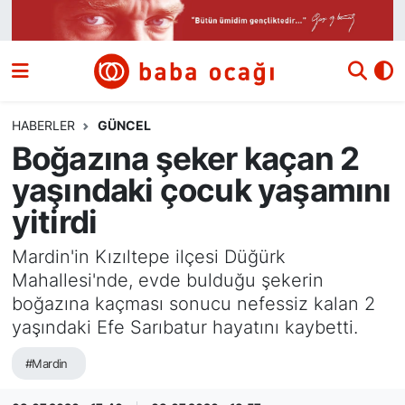
Siyaset
Nöbetçi Eczaneler
Güncel
Hava Durumu
HABERLER
GÜNCEL
Boğazına şeker kaçan 2
Ekonomi
Namaz Vakitleri
yaşındaki çocuk yaşamını
Dünya
Trafik Durumu
yitirdi
Kültür ve Sanat
Süper Lig Puan Durumu ve Fikstür
Mardin'in Kızıltepe ilçesi Düğürk
Mahallesi'nde, evde bulduğu şekerin
Eğitim
Tüm Manşetler
boğazına kaçması sonucu nefessiz kalan 2
yaşındaki Efe Sarıbatur hayatını kaybetti.
Bilim ve Teknoloji
Son Dakika Haberleri
#Mardin
Yazı Dizisi
Haber Arşivi