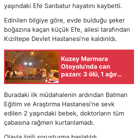
yaşındaki Efe Sarıbatur hayatını kaybetti.
Edinilen bilgiye göre, evde bulduğu şeker
boğazına kaçan küçük Efe, ailesi tarafından
Kızıltepe Devlet Hastanesi'ne kaldırıldı.
Kuzey Marmara
Otoyolu'nda can
pazarı: 3 ölü, 1 ağır
yaralı
Buradaki ilk müdahalenin ardından Batman
Eğitim ve Araştırma Hastanesi'ne sevk
edilen 2 yaşındaki bebek, doktorların tüm
çabasına rağmen kurtarılamadı.
Olayla ilgili soruşturma başlatıldı.