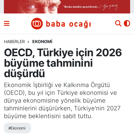
Siyaset
Nöbetçi Eczaneler
Güncel
Hava Durumu
HABERLER
EKONOMI
OECD, Türkiye için 2026
Ekonomi
Namaz Vakitleri
büyüme tahminini
Dünya
Trafik Durumu
düşürdü
Kültür ve Sanat
Süper Lig Puan Durumu ve Fikstür
Ekonomik İşbirliği ve Kalkınma Örgütü
(OECD), bu yıl için Türkiye ekonomisi ve
Eğitim
Tüm Manşetler
dünya ekonomisine yönelik büyüme
tahminlerini düşürürken, Türkiye'nin 2027
Bilim ve Teknoloji
Son Dakika Haberleri
büyüme beklentisini sabit tuttu.
#Ekonomi
Yazı Dizisi
Haber Arşivi