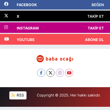
FACEBOOK
BEĞEN
X
TAKIP ET
INSTAGRAM
TAKIP ET
YOUTUBE
ABONE OL
RSS
Copyright © 2025. Her hakkı saklıdır.