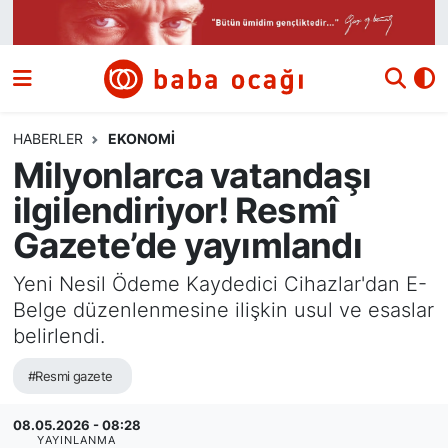
Siyaset
Nöbetçi Eczaneler
Güncel
Hava Durumu
HABERLER
EKONOMI
Milyonlarca vatandaşı
Ekonomi
Namaz Vakitleri
ilgilendiriyor! Resmî
Dünya
Trafik Durumu
Gazete’de yayımlandı
Kültür ve Sanat
Süper Lig Puan Durumu ve Fikstür
Yeni Nesil Ödeme Kaydedici Cihazlar'dan E-
Belge düzenlenmesine ilişkin usul ve esaslar
Eğitim
Tüm Manşetler
belirlendi.
#Resmi gazete
Bilim ve Teknoloji
Son Dakika Haberleri
08.05.2026 - 08:28
Yazı Dizisi
Haber Arşivi
YAYINLANMA