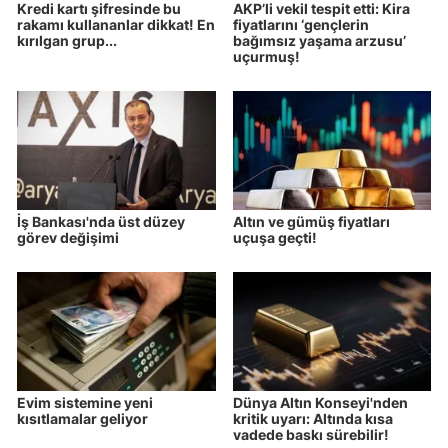
Kredi kartı şifresinde bu
AKP’li vekil tespit etti: Kira
rakamı kullananlar dikkat! En
fiyatlarını ‘gençlerin
kırılgan grup...
bağımsız yaşama arzusu’
uçurmuş!
İş Bankası'nda üst düzey
Altın ve gümüş fiyatları
görev değişimi
uçuşa geçti!
Evim sistemine yeni
Dünya Altın Konseyi'nden
kısıtlamalar geliyor
kritik uyarı: Altında kısa
vadede baskı sürebilir!