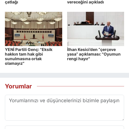
çatlağı
vereceğini açıkladı
YENİ Partili Genç: "Eksik
İlhan Kesici’den “çerçeve
hakkın tam hak gibi
yasa” açıklaması: "Oyumun
sunulmasına ortak
rengi hayır"
olamayız"
Yorumlar