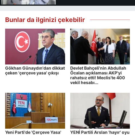
Bunlar da ilginizi çekebilir
Gökhan Günaydın'dan dikkat
Devlet Bahçeli'nin Abdullah
çeken 'çerçeve yasa' çıkışı
Öcalan açıklaması AKP'yi
rahatsız etti! Meclis'te 400
vekil hesabı...
Yeni Parti'de 'Çerçeve Yasa'
YENİ Partili Arslan 'hayır' oyu