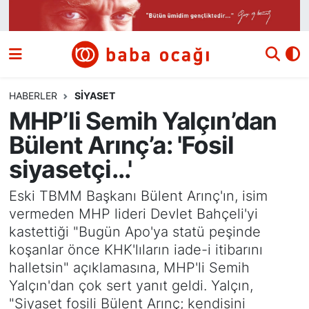
Siyaset
Nöbetçi Eczaneler
Güncel
Hava Durumu
HABERLER
SIYASET
MHP’li Semih Yalçın’dan
Ekonomi
Namaz Vakitleri
Bülent Arınç’a: 'Fosil
Dünya
Trafik Durumu
siyasetçi...'
Kültür ve Sanat
Süper Lig Puan Durumu ve Fikstür
Eski TBMM Başkanı Bülent Arınç'ın, isim
vermeden MHP lideri Devlet Bahçeli'yi
Eğitim
Tüm Manşetler
kastettiği "Bugün Apo'ya statü peşinde
koşanlar önce KHK'lıların iade-i itibarını
Bilim ve Teknoloji
Son Dakika Haberleri
halletsin" açıklamasına, MHP'li Semih
Yalçın'dan çok sert yanıt geldi. Yalçın,
Yazı Dizisi
Haber Arşivi
"Siyaset fosili Bülent Arınç; kendisini