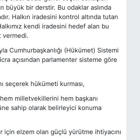
n büyük bir derstir. Bu odaklar aslında
ır. Halkın iradesini kontrol altında tutan
alkımız kendi iradesini hedef alan bu
t vermedi.
dıyla Cumhurbaşkanlığı (Hükümet) Sistemi
icra açısından parlamenter sisteme göre
anı seçerek hükümeti kurması,
e hem milletvekillerini hem başkanı
ne sahip olarak belirleyici konuma
r için elzem olan güçlü yürütme ihtiyacını