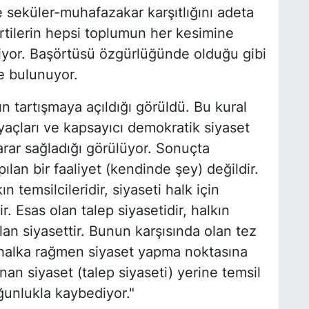
de seküler-muhafazakar karşıtlığını adeta
artilerin hepsi toplumun her kesimine
tiriyor. Başörtüsü özgürlüğünde olduğu gibi
e bulunuyor.
tartışmaya açıldığı görüldü. Bu kural
tiyaçları ve kapsayıcı demokratik siyaset
arar sağladığı görülüyor. Sonuçta
ılan bir faaliyet (kendinde şey) değildir.
n temsilcileridir, siyaseti halk için
r. Esas olan talep siyasetidir, halkın
lan siyasettir. Bunun karşısında olan tez
ri halka rağmen siyaset yapma noktasına
an siyaset (talep siyaseti) yerine temsil
oğunlukla kaybediyor."