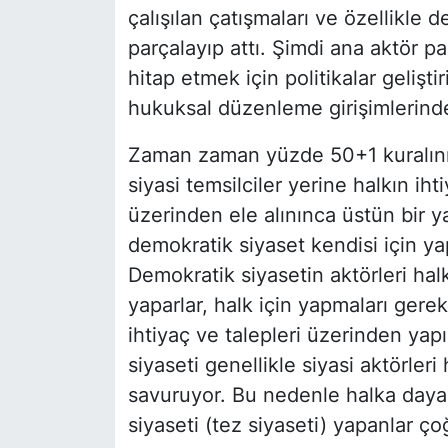
çalışılan çatışmaları ve özellikle 
parçalayıp attı. Şimdi ana aktör p
hitap etmek için politikalar geliş
hukuksal düzenleme girişimlerind
Zaman zaman yüzde 50+1 kuralının 
siyasi temsilciler yerine halkın ih
üzerinden ele alınınca üstün bir y
demokratik siyaset kendisi için yap
Demokratik siyasetin aktörleri halkı
yaparlar, halk için yapmaları gereki
ihtiyaç ve talepleri üzerinden yapı
siyaseti genellikle siyasi aktörle
savuruyor. Bu nedenle halka dayan
siyaseti (tez siyaseti) yapanlar ç