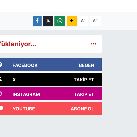
-
+
A
A
ükleniyor...
FACEBOOK
BEĞEN
X
TAKIP ET
INSTAGRAM
TAKIP ET
YOUTUBE
ABONE OL