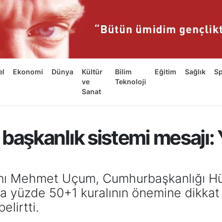
el
Ekonomi
Dünya
Kültür
Bilim
Eğitim
Sağlık
S
ve
Teknoloji
Sanat
şkanlık sistemi mesajı: 
 Mehmet Uçum, Cumhurbaşkanlığı Hüküm
da yüzde 50+1 kuralının önemine dikkat 
elirtti.