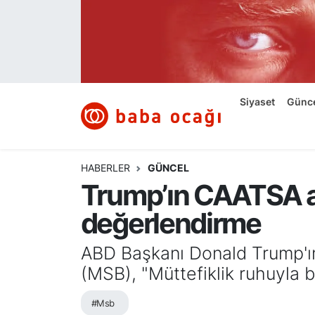
Siyaset
Nöbetçi Eczaneler
Güncel
Hava Durumu
Siyaset
Günc
Ekonomi
Namaz Vakitleri
Dünya
Trafik Durumu
HABERLER
GÜNCEL
Trump’ın CAATSA aç
Kültür ve Sanat
Süper Lig Puan Durumu ve Fikstür
değerlendirme
Eğitim
Tüm Manşetler
ABD Başkanı Donald Trump'ın 
Bilim ve Teknoloji
Son Dakika Haberleri
(MSB), "Müttefiklik ruhuyla
#Msb
Yazı Dizisi
Haber Arşivi