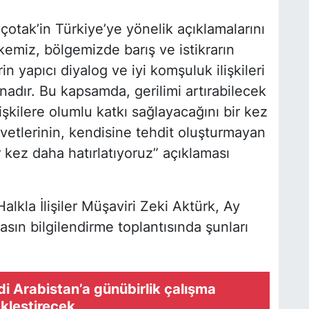
otak’in Türkiye’ye yönelik açıklamalarını
kemiz, bölgemizde barış ve istikrarın
yapıcı diyalog ve iyi komşuluk ilişkileri
adır. Bu kapsamda, gerilimi artırabilecek
lişkilere olumlu katkı sağlayacağını bir kez
vvetlerinin, kendisine tehdit oluşturmayan
r kez daha hatırlatıyoruz” açıklaması
lkla İlişiler Müşaviri Zeki Aktürk, Ay
sın bilgilendirme toplantısında şunları
i Arabistan’a günübirlik çalışma
ekleştirecek