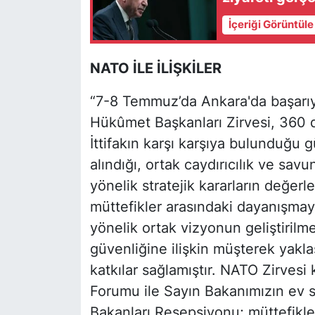
İçeriği Görüntül
NATO İLE İLİŞKİLER
“7-8 Temmuz’da Ankara'da başarıy
Hükûmet Başkanları Zirvesi, 360 
İttifakın karşı karşıya bulunduğu g
alındığı, ortak caydırıcılık ve sa
yönelik stratejik kararların değerle
müttefikler arasındaki dayanışmay
yönelik ortak vizyonun geliştirilm
güvenliğine ilişkin müşterek yakl
katkılar sağlamıştır. NATO Zirves
Forumu ile Sayın Bakanımızın ev s
Bakanları Resepsiyonu; müttefikl