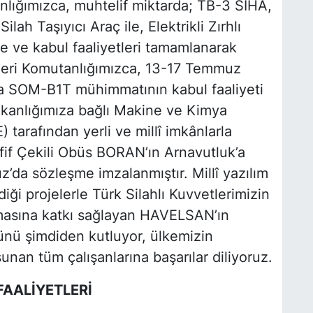
lığımızca, muhtelif miktarda; TB-3 SİHA,
ah Taşıyıcı Araç ile, Elektrikli Zırhlı
 ve kabul faaliyetleri tamamlanarak
tleri Komutanlığımızca, 13-17 Temmuz
rda SOM-B1T mühimmatının kabul faaliyeti
akanlığımıza bağlı Makine ve Kimya
 tarafından yerli ve millî imkânlarla
afif Çekili Obüs BORAN’ın Arnavutluk’a
’da sözleşme imzalanmıştır. Millî yazılım
iği projelerle Türk Silahlı Kuvvetlerimizin
ılmasına katkı sağlayan HAVELSAN’ın
ünü şimdiden kutluyor, ülkemizin
nan tüm çalışanlarına başarılar diliyoruz.
FAALİYETLERİ