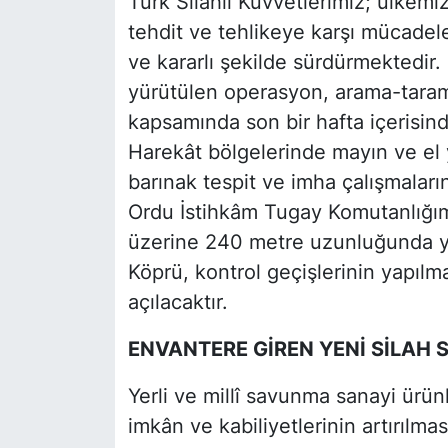
Türk Silahlı Kuvvetlerimiz; ülkemi
tehdit ve tehlikeye karşı mücadele
ve kararlı şekilde sürdürmektedir.
yürütülen operasyon, arama-tarama
kapsamında son bir hafta içerisind
Harekât bölgelerinde mayın ve el y
barınak tespit ve imha çalışmaları
Ordu İstihkâm Tugay Komutanlığımı
üzerine 240 metre uzunluğunda y
Köprü, kontrol geçişlerinin yapı
açılacaktır.
ENVANTERE GİREN YENİ SİLAH 
Yerli ve millî savunma sanayi ürünl
imkân ve kabiliyetlerinin artırılm