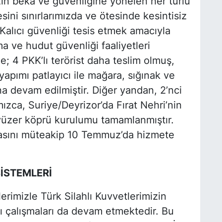
zin beka ve güvenliğine yönelen her türlü
sini sınırlarımızda ve ötesinde kesintisiz
 Kalıcı güvenliği tesis etmek amacıyla
 ve hudut güvenliği faaliyetleri
e; 4 PKK’lı terörist daha teslim olmuş,
apımı patlayıcı ile mağara, sığınak ve
na devam edilmiştir. Diğer yandan, 2’nci
zca, Suriye/Deyrizor’da Fırat Nehri’nin
üzer köprü kurulumu tamamlanmıştır.
lmasını müteakip 10 Temmuz’da hizmete
SİSTEMLERİ
erimizle Türk Silahlı Kuvvetlerimizin
ası çalışmaları da devam etmektedir. Bu