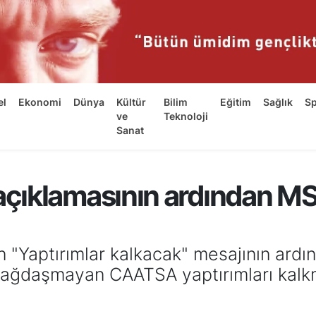
el
Ekonomi
Dünya
Kültür
Bilim
Eğitim
Sağlık
S
ve
Teknoloji
Sanat
ıklamasının ardından MSB
"Yaptırımlar kalkacak" mesajının ardı
 bağdaşmayan CAATSA yaptırımları kalkm