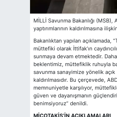
MİLLİ Savunma Bakanlığı (MSB),
yaptırımlarının kaldırılmasına iliş
Bakanlıktan yapılan açıklamada, “
müttefiki olarak İttifak’ın caydırıc
sunmaya devam etmektedir. Daha 
beklentimiz, müttefiklik ruhuyla 
savunma sanayimize yönelik açık v
kaldırılmasıdır. Bu çerçevede, ABD
memnuniyetle karşılıyor, müttefikler
güven ve dayanışmanın güçlendiri
benimsiyoruz” denildi.
MİÇOTAKİS’İN AÇIKLAMALARI