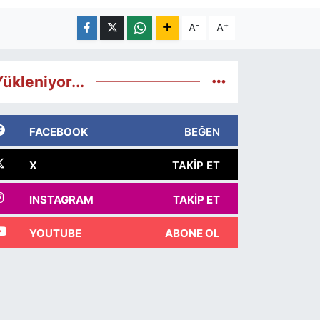
-
+
A
A
ükleniyor...
FACEBOOK
BEĞEN
X
TAKIP ET
INSTAGRAM
TAKIP ET
YOUTUBE
ABONE OL