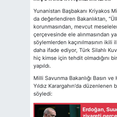
Yunanistan Başbakanı Kriyakos Miç
da değerlendiren Bakanlıktan, “Ül
korunmasından, mevcut meselelerin 
çerçevesinde ele alınmasından yan
söylemlerden kaçınılmasının ikili i
daha ifade ediyor, Türk Silahlı Ku
hiç kimse için tehdit olmadığını bi
yapıldı.
Milli Savunma Bakanlığı Basın ve Ha
Yıldız Karargahın’da düzenlenen ba
söyledi:
Erdoğan, Suud
ziyareti gerç