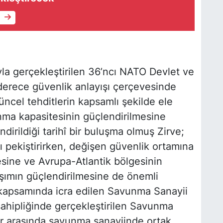
e
la gerçekleştirilen 36’ncı NATO Devlet ve
derece güvenlik anlayışı çerçevesinde
üncel tehditlerin kapsamlı şekilde ele
vunma kapasitesinin güçlendirilmesine
ndirildiği tarihî bir buluşma olmuş Zirve;
ı pekiştirirken, değişen güvenlik ortamına
esine ve Avrupa-Atlantik bölgesinin
aşımın güçlendirilmesine de önemli
i kapsamında icra edilen Savunma Sanayii
ahipliğinde gerçekleştirilen Savunma
er arasında savunma sanayiinde ortak