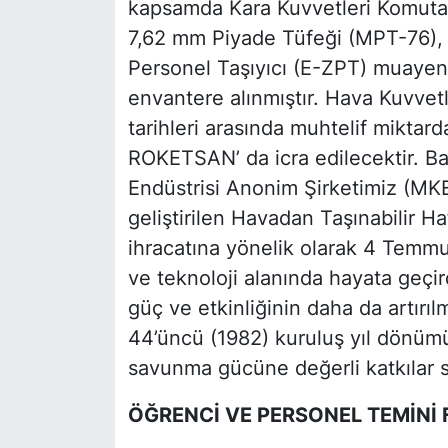
kapsamda Kara Kuvvetleri Komutan
7,62 mm Piyade Tüfeği (MPT-76), Sil
Personel Taşıyıcı (E-ZPT) muayene
envantere alınmıştır. Hava Kuvve
tarihleri arasında muhtelif mikta
ROKETSAN’ da icra edilecektir. B
Endüstrisi Anonim Şirketimiz (MKE)
geliştirilen Havadan Taşınabilir H
ihracatına yönelik olarak 4 Temmuz
ve teknoloji alanında hayata geçird
güç ve etkinliğinin daha da artır
44’üncü (1982) kuruluş yıl dönüm
savunma gücüne değerli katkılar su
ÖĞRENCİ VE PERSONEL TEMİNİ 