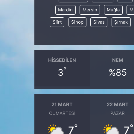
Mardin
Mersin
Muğla
M
Siirt
Sinop
Sivas
Şırnak
HISSEDILEN
NEM
°
3
%85
21 MART
22 MART
CUMARTESI
PAZAR
°
°
7
7