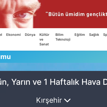
el
Ekonomi
Dünya
Kültür
Bilim
Eğitim
Sağlık
S
ve
Teknoloji
Sanat
umu
n, Yarın ve 1 Haftalık Hava
Kırşehir