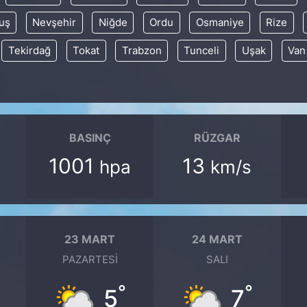
uş
Nevşehir
Niğde
Ordu
Osmaniye
Rize
Tekirdağ
Tokat
Trabzon
Tunceli
Uşak
Van
BASINÇ
RÜZGAR
1001
13
hpa
km/s
23 MART
24 MART
PAZARTESI
SALI
°
°
5
7