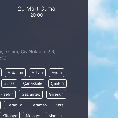
20 Mart Cuma
20:00
ş: 0 mm, Çiy Noktası: 2.6,
:53
Ardahan
Artvin
Aydın
Bursa
Çanakkale
Çankırı
kişehir
Gaziantep
Giresun
Karabük
Karaman
Kars
Kütahya
Malatya
Manisa