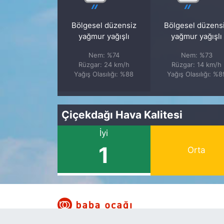
Bölgesel düzensiz
Bölgesel düzens
yağmur yağışlı
yağmur yağışlı
Nem: %74
Nem: %73
Rüzgar: 24 km/h
Rüzgar: 14 km/h
Yağış Olasılığı: %88
Yağış Olasılığı: %8
Çiçekdağı Hava Kalitesi
İyi
1
Orta