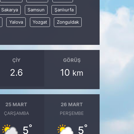
Sakarya
Samsun
Şanlıurfa
Yalova
Yozgat
Zonguldak
ÇIY
GÖRÜŞ
2.6
10
km
25 MART
26 MART
ÇARŞAMBA
PERŞEMBE
°
°
5
5