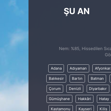
ŞU AN
Nem: %85, Hissedilen Sıca
Gö
Adana
Adıyaman
Afyonkar
Balıkesir
Bartın
Batman
Çorum
Denizli
Diyarbakır
Gümüşhane
Hakkâri
Hatay
Kastamonu
Kayseri
Kilis