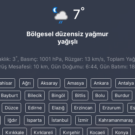
°
7
Bölgesel düzensiz yağmur
yağışlı
°
klık: 3
, Basınç: 1001 hPa, Rüzgar: 13 km/s, Toplam Yağı
rüş Mesafesi: 10 km, Gün Doğumu: 6:44, Gün Batımı: 18
ahisar
Ağrı
Aksaray
Amasya
Ankara
Antalya
Bayburt
Bilecik
Bingöl
Bitlis
Bolu
Burdur
Düzce
Edirne
Elazığ
Erzincan
Erzurum
Es
Iğdır
Isparta
İstanbul
İzmir
Kahramanmaraş
Kırıkkale
Kırklareli
Kırşehir
Kocaeli
Konya