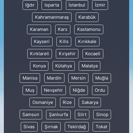
Iğdır
Isparta
İstanbul
İzmir
Kahramanmaraş
Karabük
Karaman
Kars
Kastamonu
Kayseri
Kilis
Kırıkkale
Kırklareli
Kırşehir
Kocaeli
Konya
Kütahya
Malatya
Manisa
Mardin
Mersin
Muğla
Muş
Nevşehir
Niğde
Ordu
Osmaniye
Rize
Sakarya
Samsun
Şanlıurfa
Siirt
Sinop
Sivas
Şırnak
Tekirdağ
Tokat