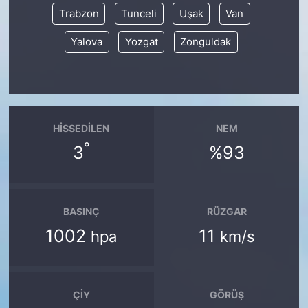
Trabzon
Tunceli
Uşak
Van
Yalova
Yozgat
Zonguldak
HISSEDILEN
NEM
°
3
%93
BASINÇ
RÜZGAR
1002
11
hpa
km/s
ÇIY
GÖRÜŞ