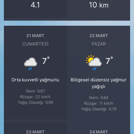
4.1
10
km
21 MART
22 MART
CUMARTESI
PAZAR
°
°
7
7
Orta kuvvetli yağmurlu
Bölgesel düzensiz yağmur
yağışlı
Nem: %87
Rüzgar: 22 km/h
Nem: %84
Yağış Olasılığı: %89
Rüzgar: 11 km/h
Yağış Olasılığı: %79
23 MART
24 MART