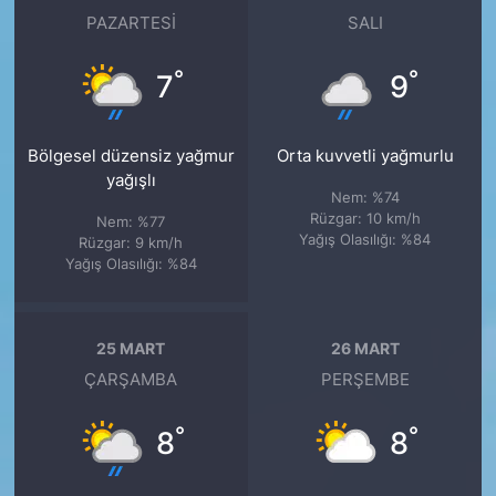
PAZARTESI
SALI
°
°
7
9
Bölgesel düzensiz yağmur
Orta kuvvetli yağmurlu
yağışlı
Nem: %74
Rüzgar: 10 km/h
Nem: %77
Yağış Olasılığı: %84
Rüzgar: 9 km/h
Yağış Olasılığı: %84
25 MART
26 MART
ÇARŞAMBA
PERŞEMBE
°
°
8
8