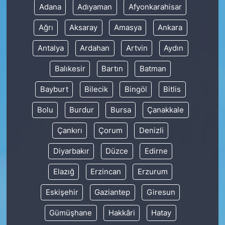
Adana
Adıyaman
Afyonkarahisar
Ağrı
Aksaray
Amasya
Ankara
Antalya
Ardahan
Artvin
Aydın
Balıkesir
Bartın
Batman
Bayburt
Bilecik
Bingöl
Bitlis
Bolu
Burdur
Bursa
Çanakkale
Çankırı
Çorum
Denizli
Diyarbakır
Düzce
Edirne
Elazığ
Erzincan
Erzurum
Eskişehir
Gaziantep
Giresun
Gümüşhane
Hakkâri
Hatay