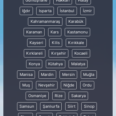
Gümüşhane
Hakkâri
Hatay
Iğdır
Isparta
İstanbul
İzmir
Kahramanmaraş
Karabük
Karaman
Kars
Kastamonu
Kayseri
Kilis
Kırıkkale
Kırklareli
Kırşehir
Kocaeli
Konya
Kütahya
Malatya
Manisa
Mardin
Mersin
Muğla
Muş
Nevşehir
Niğde
Ordu
Osmaniye
Rize
Sakarya
Samsun
Şanlıurfa
Siirt
Sinop