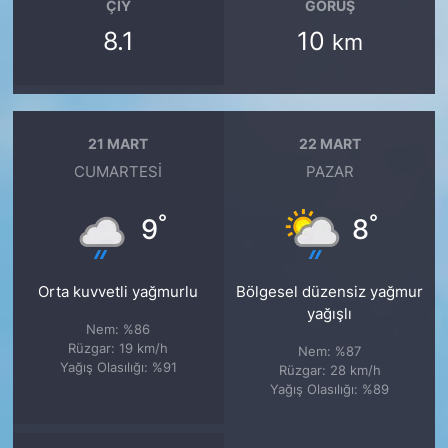
ÇIY
GÖRÜŞ
8.1
10
km
21 MART
22 MART
CUMARTESI
PAZAR
°
°
9
8
Orta kuvvetli yağmurlu
Bölgesel düzensiz yağmur
yağışlı
Nem: %86
Rüzgar: 19 km/h
Nem: %87
Yağış Olasılığı: %91
Rüzgar: 28 km/h
Yağış Olasılığı: %89