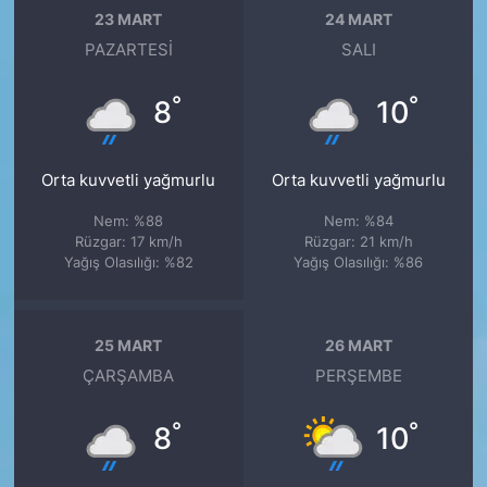
23 MART
24 MART
PAZARTESI
SALI
°
°
8
10
Orta kuvvetli yağmurlu
Orta kuvvetli yağmurlu
Nem: %88
Nem: %84
Rüzgar: 17 km/h
Rüzgar: 21 km/h
Yağış Olasılığı: %82
Yağış Olasılığı: %86
25 MART
26 MART
ÇARŞAMBA
PERŞEMBE
°
°
8
10