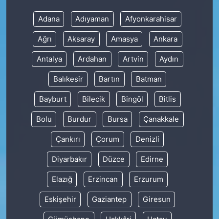
Adana
Adıyaman
Afyonkarahisar
Ağrı
Aksaray
Amasya
Ankara
Antalya
Ardahan
Artvin
Aydın
Balıkesir
Bartın
Batman
Bayburt
Bilecik
Bingöl
Bitlis
Bolu
Burdur
Bursa
Çanakkale
Çankırı
Çorum
Denizli
Diyarbakır
Düzce
Edirne
Elazığ
Erzincan
Erzurum
Eskişehir
Gaziantep
Giresun