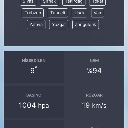
Sivas
Şırnak
Tekirdağ
Tokat
Trabzon
Tunceli
Uşak
Van
Yalova
Yozgat
Zonguldak
HISSEDILEN
NEM
°
9
%94
BASINÇ
RÜZGAR
1004
19
hpa
km/s