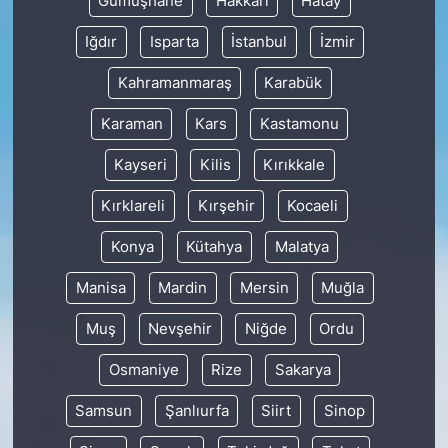
Gümüşhane
Hakkâri
Hatay
Iğdır
Isparta
İstanbul
İzmir
Kahramanmaraş
Karabük
Karaman
Kars
Kastamonu
Kayseri
Kilis
Kırıkkale
Kırklareli
Kırşehir
Kocaeli
Konya
Kütahya
Malatya
Manisa
Mardin
Mersin
Muğla
Muş
Nevşehir
Niğde
Ordu
Osmaniye
Rize
Sakarya
Samsun
Şanlıurfa
Siirt
Sinop