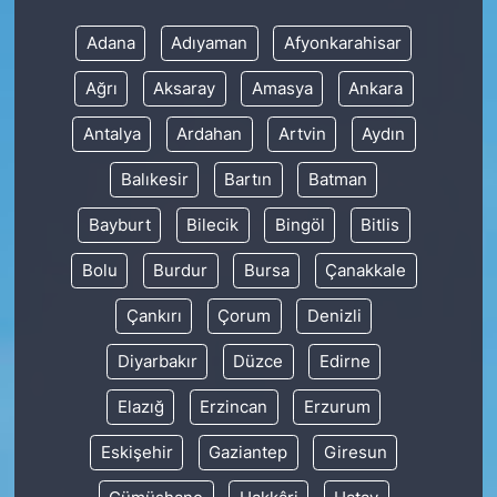
Adana
Adıyaman
Afyonkarahisar
Ağrı
Aksaray
Amasya
Ankara
Antalya
Ardahan
Artvin
Aydın
Balıkesir
Bartın
Batman
Bayburt
Bilecik
Bingöl
Bitlis
Bolu
Burdur
Bursa
Çanakkale
Çankırı
Çorum
Denizli
Diyarbakır
Düzce
Edirne
Elazığ
Erzincan
Erzurum
Eskişehir
Gaziantep
Giresun