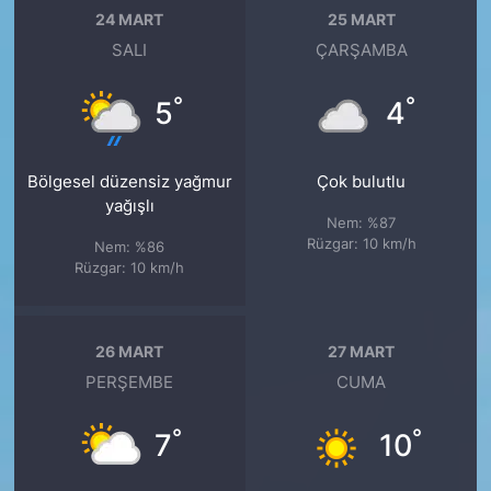
24 MART
25 MART
SALI
ÇARŞAMBA
°
°
5
4
Bölgesel düzensiz yağmur
Çok bulutlu
yağışlı
Nem: %87
Rüzgar: 10 km/h
Nem: %86
Rüzgar: 10 km/h
26 MART
27 MART
PERŞEMBE
CUMA
°
°
7
10