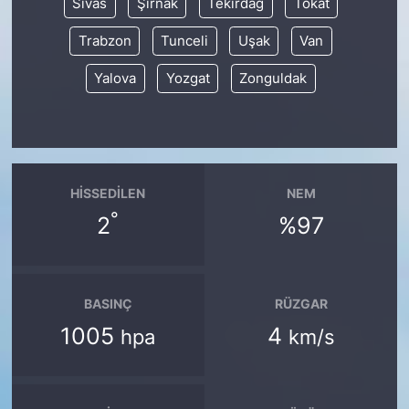
Sivas
Şırnak
Tekirdağ
Tokat
Trabzon
Tunceli
Uşak
Van
Yalova
Yozgat
Zonguldak
HISSEDILEN
NEM
°
2
%97
BASINÇ
RÜZGAR
1005
4
hpa
km/s