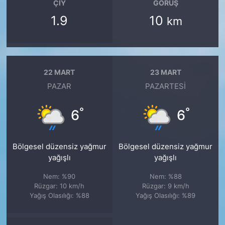
ÇIY
GÖRÜŞ
1.9
10
km
22 MART
23 MART
PAZAR
PAZARTESI
°
°
6
6
Bölgesel düzensiz yağmur
Bölgesel düzensiz yağmur
yağışlı
yağışlı
Nem: %90
Nem: %88
Rüzgar: 10 km/h
Rüzgar: 9 km/h
Yağış Olasılığı: %88
Yağış Olasılığı: %89