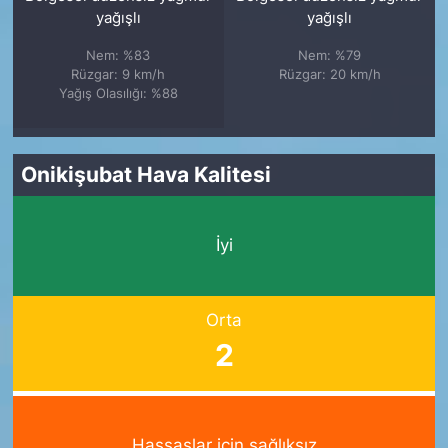
yağışlı
yağışlı
Nem: %83
Nem: %79
Rüzgar: 9 km/h
Rüzgar: 20 km/h
Yağış Olasılığı: %88
Onikişubat Hava Kalitesi
İyi
Orta
2
Hassaslar için sağlıksız