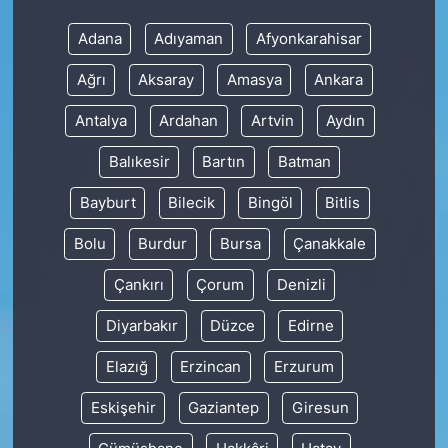
Adana
Adıyaman
Afyonkarahisar
Ağrı
Aksaray
Amasya
Ankara
Antalya
Ardahan
Artvin
Aydın
Balıkesir
Bartın
Batman
Bayburt
Bilecik
Bingöl
Bitlis
Bolu
Burdur
Bursa
Çanakkale
Çankırı
Çorum
Denizli
Diyarbakır
Düzce
Edirne
Elazığ
Erzincan
Erzurum
Eskişehir
Gaziantep
Giresun