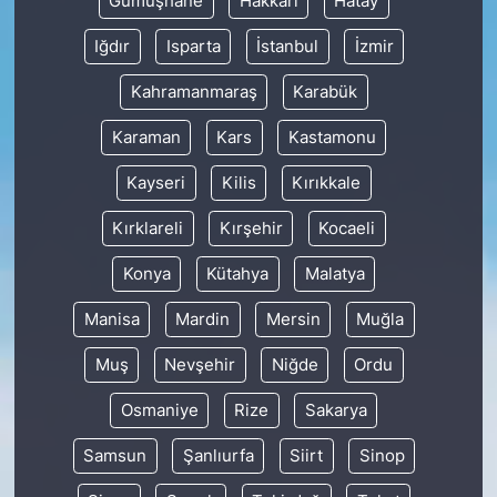
Gümüşhane
Hakkâri
Hatay
Iğdır
Isparta
İstanbul
İzmir
Kahramanmaraş
Karabük
Karaman
Kars
Kastamonu
Kayseri
Kilis
Kırıkkale
Kırklareli
Kırşehir
Kocaeli
Konya
Kütahya
Malatya
Manisa
Mardin
Mersin
Muğla
Muş
Nevşehir
Niğde
Ordu
Osmaniye
Rize
Sakarya
Samsun
Şanlıurfa
Siirt
Sinop