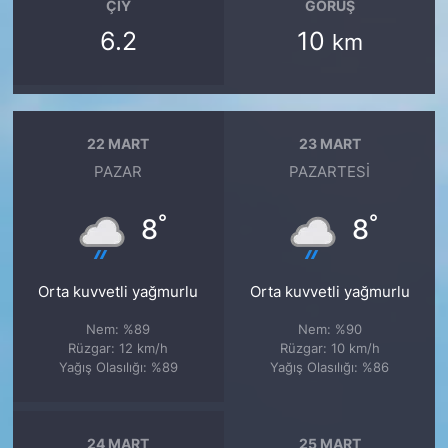
ÇIY
GÖRÜŞ
6.2
10
km
22 MART
23 MART
PAZAR
PAZARTESI
°
°
8
8
Orta kuvvetli yağmurlu
Orta kuvvetli yağmurlu
Nem: %89
Nem: %90
Rüzgar: 12 km/h
Rüzgar: 10 km/h
Yağış Olasılığı: %89
Yağış Olasılığı: %86
24 MART
25 MART