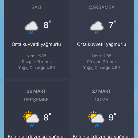
SALI
ÇARŞAMBA
°
°
8
7
Orta kuvvetli yağmurlu
Orta kuvvetli yağmurlu
Nem: %88
Nem: %85
Rüzgar: 8 km/h
Rüzgar: 7 km/h
Yağış Olasılığı: %86
Yağış Olasılığı: %89
26 MART
27 MART
PERŞEMBE
CUMA
°
°
8
9
Bölgesel düzensiz yağmur
Bölgesel düzensiz yağmur