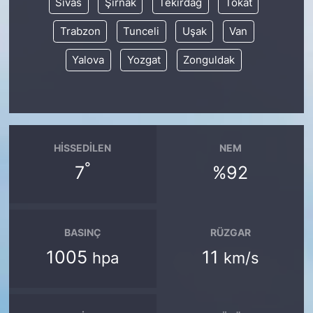
Sivas
Şırnak
Tekirdağ
Tokat
Trabzon
Tunceli
Uşak
Van
Yalova
Yozgat
Zonguldak
HISSEDILEN
NEM
°
7
%92
BASINÇ
RÜZGAR
1005
11
hpa
km/s