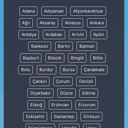
Adana
Adıyaman
Afyonkarahisar
Ağrı
Aksaray
Amasya
Ankara
Antalya
Ardahan
Artvin
Aydın
Balıkesir
Bartın
Batman
Bayburt
Bilecik
Bingöl
Bitlis
Bolu
Burdur
Bursa
Çanakkale
Çankırı
Çorum
Denizli
Diyarbakır
Düzce
Edirne
Elazığ
Erzincan
Erzurum
Eskişehir
Gaziantep
Giresun