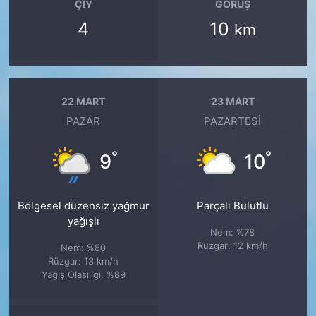
ÇIY
GÖRÜŞ
4
10
km
22 MART
23 MART
PAZAR
PAZARTESI
°
°
9
10
Bölgesel düzensiz yağmur
Parçalı Bulutlu
yağışlı
Nem: %78
Rüzgar: 12 km/h
Nem: %80
Rüzgar: 13 km/h
Yağış Olasılığı: %89