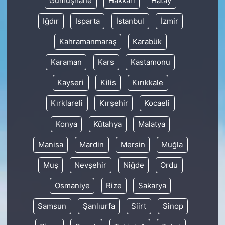
Gümüşhane
Hakkâri
Hatay
Iğdır
Isparta
İstanbul
İzmir
Kahramanmaraş
Karabük
Karaman
Kars
Kastamonu
Kayseri
Kilis
Kırıkkale
Kırklareli
Kırşehir
Kocaeli
Konya
Kütahya
Malatya
Manisa
Mardin
Mersin
Muğla
Muş
Nevşehir
Niğde
Ordu
Osmaniye
Rize
Sakarya
Samsun
Şanlıurfa
Siirt
Sinop