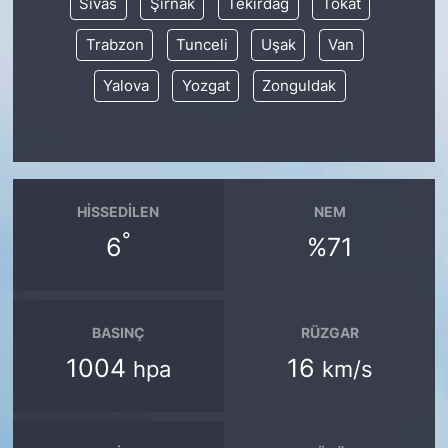
Sivas
Şırnak
Tekirdağ
Tokat
Trabzon
Tunceli
Uşak
Van
Yalova
Yozgat
Zonguldak
HISSEDILEN
NEM
°
6
%71
BASINÇ
RÜZGAR
1004
16
hpa
km/s