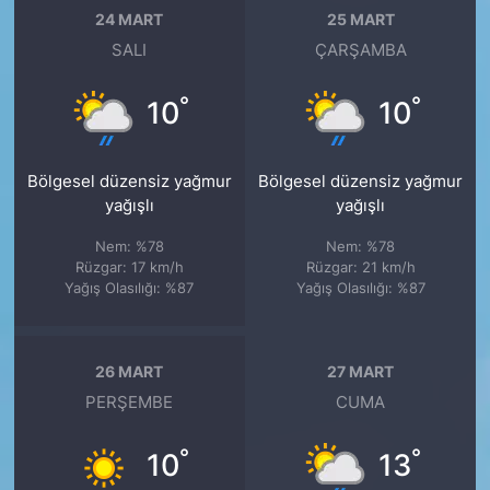
24 MART
25 MART
SALI
ÇARŞAMBA
°
°
10
10
Bölgesel düzensiz yağmur
Bölgesel düzensiz yağmur
yağışlı
yağışlı
Nem: %78
Nem: %78
Rüzgar: 17 km/h
Rüzgar: 21 km/h
Yağış Olasılığı: %87
Yağış Olasılığı: %87
26 MART
27 MART
PERŞEMBE
CUMA
°
°
10
13