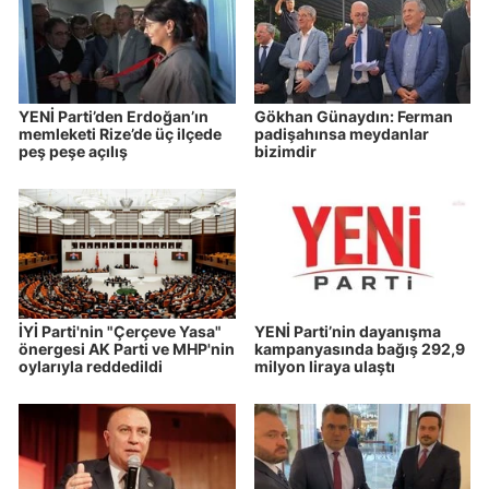
YENİ Parti’den Erdoğan’ın
Gökhan Günaydın: Ferman
memleketi Rize’de üç ilçede
padişahınsa meydanlar
peş peşe açılış
bizimdir
İYİ Parti'nin "Çerçeve Yasa"
YENİ Parti’nin dayanışma
önergesi AK Parti ve MHP'nin
kampanyasında bağış 292,9
oylarıyla reddedildi
milyon liraya ulaştı