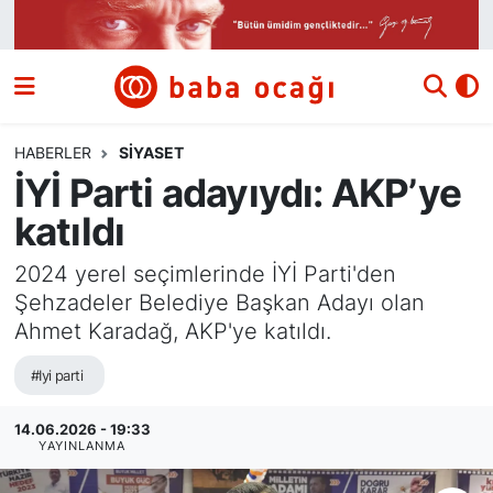
Siyaset
Nöbetçi Eczaneler
Güncel
Hava Durumu
HABERLER
SIYASET
İYİ Parti adayıydı: AKP’ye
Ekonomi
Namaz Vakitleri
katıldı
Dünya
Trafik Durumu
2024 yerel seçimlerinde İYİ Parti'den
Şehzadeler Belediye Başkan Adayı olan
Kültür ve Sanat
Süper Lig Puan Durumu ve Fikstür
Ahmet Karadağ, AKP'ye katıldı.
Eğitim
Tüm Manşetler
#Iyi parti
Bilim ve Teknoloji
Son Dakika Haberleri
14.06.2026 - 19:33
YAYINLANMA
Yazı Dizisi
Haber Arşivi