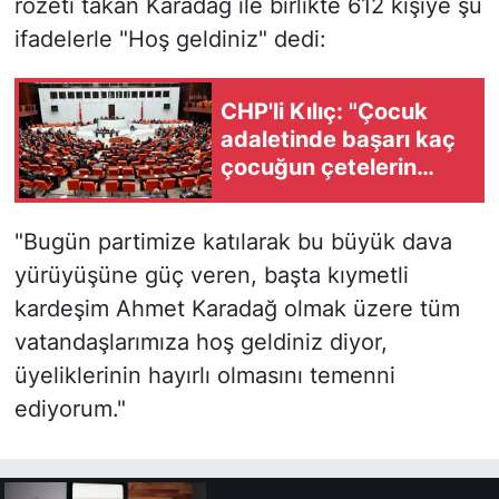
rozeti takan Karadağ ile birlikte 612 kişiye şu
ifadelerle "Hoş geldiniz" dedi:
CHP'li Kılıç: "Çocuk
adaletinde başarı kaç
çocuğun çetelerin
elinden kurtarıldığıyla
ölçülür"
"Bugün partimize katılarak bu büyük dava
yürüyüşüne güç veren, başta kıymetli
kardeşim Ahmet Karadağ olmak üzere tüm
vatandaşlarımıza hoş geldiniz diyor,
üyeliklerinin hayırlı olmasını temenni
ediyorum."