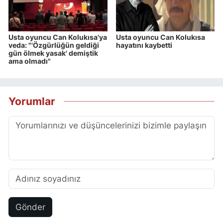
Usta oyuncu Can Kolukısa'ya
Usta oyuncu Can Kolukısa
veda: "'Özgürlüğün geldiği
hayatını kaybetti
gün ölmek yasak' demiştik
ama olmadı"
Yorumlar
Gönder