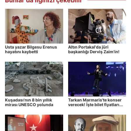
Bunlar da ilginizi çekebilir
Usta yazar Bilgesu Erenus
Altın Portakal'da jüri
hayatını kaybetti
başkanlığı Derviş Zaim'in!
Kuşadası'nın 8 bin yıllık
Tarkan Marmaris'te konser
mirası UNESCO yolunda
verecek! İşte bilet fiyatları...