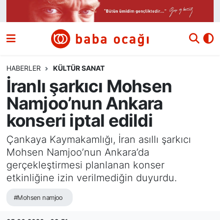
Siyaset
Nöbetçi Eczaneler
Güncel
Hava Durumu
HABERLER
KÜLTÜR SANAT
İranlı şarkıcı Mohsen
Ekonomi
Namaz Vakitleri
Namjoo’nun Ankara
Dünya
Trafik Durumu
konseri iptal edildi
Kültür ve Sanat
Süper Lig Puan Durumu ve Fikstür
Çankaya Kaymakamlığı, İran asıllı şarkıcı
Mohsen Namjoo’nun Ankara’da
Eğitim
Tüm Manşetler
gerçekleştirmesi planlanan konser
etkinliğine izin verilmediğin duyurdu.
Bilim ve Teknoloji
Son Dakika Haberleri
#Mohsen namjoo
Yazı Dizisi
Haber Arşivi