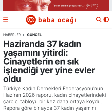
Siyaset
Nöbetçi Eczaneler
Güncel
Hava Durumu
HABERLER
GÜNCEL
Haziranda 37 kadın
Ekonomi
Namaz Vakitleri
yaşamını yitirdi:
Dünya
Trafik Durumu
Cinayetlerin en sık
işlendiği yer yine evler
Kültür ve Sanat
Süper Lig Puan Durumu ve Fikstür
oldu
Eğitim
Tüm Manşetler
Türkiye Kadın Dernekleri Federasyonu'nun
Haziran 2026 raporu, kadın cinayetlerindeki
Bilim ve Teknoloji
Son Dakika Haberleri
çarpıcı tabloyu bir kez daha ortaya koydu.
Rapora göre bir ayda 37 kadın yaşamını
Yazı Dizisi
Haber Arşivi