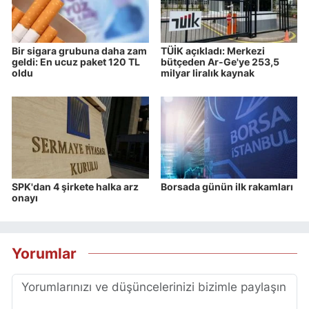
Bir sigara grubuna daha zam
TÜİK açıkladı: Merkezi
geldi: En ucuz paket 120 TL
bütçeden Ar-Ge'ye 253,5
oldu
milyar liralık kaynak
SPK'dan 4 şirkete halka arz
Borsada günün ilk rakamları
onayı
Yorumlar