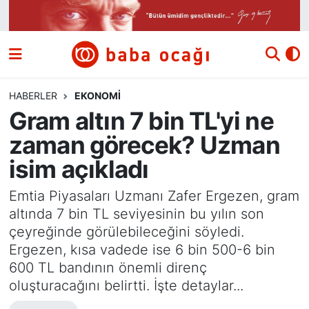
Siyaset
Nöbetçi Eczaneler
Güncel
Hava Durumu
HABERLER
EKONOMI
Gram altın 7 bin TL'yi ne
Ekonomi
Namaz Vakitleri
zaman görecek? Uzman
Dünya
Trafik Durumu
isim açıkladı
Kültür ve Sanat
Süper Lig Puan Durumu ve Fikstür
Emtia Piyasaları Uzmanı Zafer Ergezen, gram
altında 7 bin TL seviyesinin bu yılın son
Eğitim
Tüm Manşetler
çeyreğinde görülebileceğini söyledi.
Ergezen, kısa vadede ise 6 bin 500-6 bin
Bilim ve Teknoloji
Son Dakika Haberleri
600 TL bandının önemli direnç
oluşturacağını belirtti. İşte detaylar...
Yazı Dizisi
Haber Arşivi