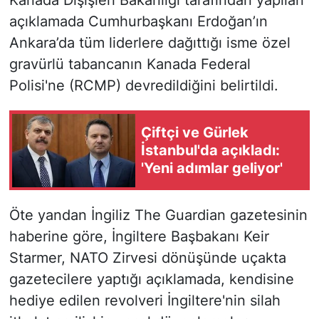
Kanada Dışişleri Bakanlığı tarafından yapılan
açıklamada Cumhurbaşkanı Erdoğan’ın
Ankara’da tüm liderlere dağıttığı isme özel
gravürlü tabancanın Kanada Federal
Polisi'ne (RCMP) devredildiğini belirtildi.
Çiftçi ve Gürlek
İstanbul'da açıkladı:
'Yeni adımlar geliyor'
Öte yandan İngiliz The Guardian gazetesinin
haberine göre, İngiltere Başbakanı Keir
Starmer, NATO Zirvesi dönüşünde uçakta
gazetecilere yaptığı açıklamada, kendisine
hediye edilen revolveri İngiltere'nin silah