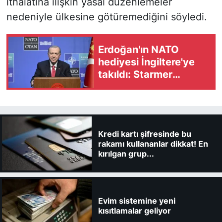
ithalatına ilişkin yasal düzenlemeler
nedeniyle ülkesine götüremediğini söyledi.
Erdoğan'ın NATO
hediyesi İngiltere'ye
takıldı: Starmer
revolveri Ankara'da
bıraktı
Kredi kartı şifresinde bu
rakamı kullananlar dikkat! En
kırılgan grup...
Evim sistemine yeni
kısıtlamalar geliyor