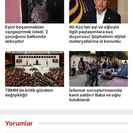
Eşini boşanmaktan
Ali Koç'tan eşi ve oğluyla
vazgeçirmek istedi, 2
ilgili paylaşımlara suç
çocuğunu balkonda
duyurusu! Şüphelinin dijital
alıkoydu!
materyallerine el konuldu
TBMM'de kritik gündem
İstismar soruşturmasında
değişikliği!
kanlı saldırı! Baba ve oğlu
tutuklandı
Yorumlar