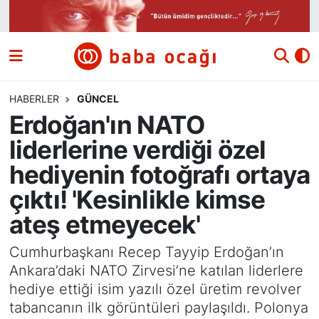
Siyaset
Nöbetçi Eczaneler
Güncel
Hava Durumu
HABERLER
GÜNCEL
Erdoğan'ın NATO
Ekonomi
Namaz Vakitleri
liderlerine verdiği özel
Dünya
Trafik Durumu
hediyenin fotoğrafı ortaya
çıktı! 'Kesinlikle kimse
Kültür ve Sanat
Süper Lig Puan Durumu ve Fikstür
ateş etmeyecek'
Eğitim
Tüm Manşetler
Cumhurbaşkanı Recep Tayyip Erdoğan’ın
Ankara’daki NATO Zirvesi’ne katılan liderlere
Bilim ve Teknoloji
Son Dakika Haberleri
hediye ettiği isim yazılı özel üretim revolver
tabancanın ilk görüntüleri paylaşıldı. Polonya
Yazı Dizisi
Haber Arşivi