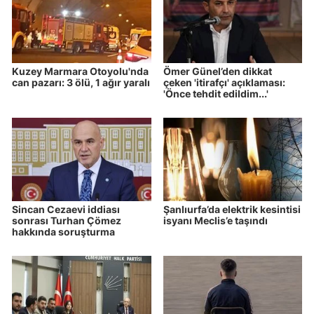
Kuzey Marmara Otoyolu'nda
Ömer Günel’den dikkat
can pazarı: 3 ölü, 1 ağır yaralı
çeken 'itirafçı' açıklaması:
'Önce tehdit edildim...'
Sincan Cezaevi iddiası
Şanlıurfa’da elektrik kesintisi
sonrası Turhan Çömez
isyanı Meclis’e taşındı
hakkında soruşturma