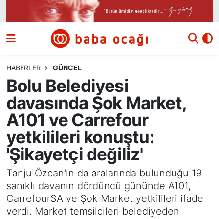
Siyaset
Nöbetçi Eczaneler
Güncel
Hava Durumu
HABERLER
GÜNCEL
Bolu Belediyesi
Ekonomi
Namaz Vakitleri
davasında Şok Market,
Dünya
Trafik Durumu
A101 ve Carrefour
yetkilileri konuştu:
Kültür ve Sanat
Süper Lig Puan Durumu ve Fikstür
'Şikayetçi değiliz'
Eğitim
Tüm Manşetler
Tanju Özcan'ın da aralarında bulunduğu 19
sanıklı davanın dördüncü gününde A101,
Bilim ve Teknoloji
Son Dakika Haberleri
CarrefourSA ve Şok Market yetkilileri ifade
verdi. Market temsilcileri belediyeden
Yazı Dizisi
Haber Arşivi