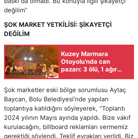
baskı da olmadı. Bu konuyla ilgili şikayetçi
değilim”
ŞOK MARKET YETKİLİSİ: ŞİKAYETÇİ
DEĞİLİM
Kuzey Marmara
Otoyolu'nda can
pazarı: 3 ölü, 1 ağır
yaralı
Şok marketler eski bölge sorumlusu Aytaç
Baycan, Bolu Belediyesi’nde yapılan
toplantıya katıldığını söyleyerek, “Toplantı
2024 yılının Mayıs ayında yapıldı. Bize vakıf
kurulacağını, billboard reklamları vermemiz
gerektiği söylendi. Teklif evrakları verildi. Biz