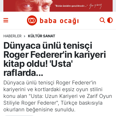
Siyaset
Nöbetçi Eczaneler
Güncel
Hava Durumu
HABERLER
KÜLTÜR SANAT
Dünyaca ünlü tenisçi
Ekonomi
Namaz Vakitleri
Roger Federer'in kariyeri
Dünya
Trafik Durumu
kitap oldu! 'Usta'
raflarda...
Kültür ve Sanat
Süper Lig Puan Durumu ve Fikstür
Dünyaca ünlü tenisçi Roger Federer'in
Eğitim
Tüm Manşetler
kariyerini ve kortlardaki eşsiz oyun stilini
konu alan "Usta: Uzun Kariyeri ve Zarif Oyun
Bilim ve Teknoloji
Son Dakika Haberleri
Stiliyle Roger Federer", Türkçe baskısıyla
okurların beğenisine sunuldu.
Yazı Dizisi
Haber Arşivi