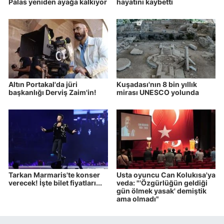
Palas yeniden ayağa kalkıyor
hayatını kaybetti
Altın Portakal'da jüri
Kuşadası'nın 8 bin yıllık
başkanlığı Derviş Zaim'in!
mirası UNESCO yolunda
Tarkan Marmaris'te konser
Usta oyuncu Can Kolukısa'ya
verecek! İşte bilet fiyatları...
veda: "'Özgürlüğün geldiği
gün ölmek yasak' demiştik
ama olmadı"