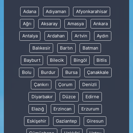
Adana
Adıyaman
Afyonkarahisar
Ağrı
Aksaray
Amasya
Ankara
Antalya
Ardahan
Artvin
Aydın
Balıkesir
Bartın
Batman
Bayburt
Bilecik
Bingöl
Bitlis
Bolu
Burdur
Bursa
Çanakkale
Çankırı
Çorum
Denizli
Diyarbakır
Düzce
Edirne
Elazığ
Erzincan
Erzurum
Eskişehir
Gaziantep
Giresun