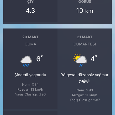
ÇIY
GÖRÜŞ
4.3
10
km
20 MART
21 MART
CUMA
CUMARTESI
°
°
6
4
Şiddetli yağmurlu
Bölgesel düzensiz yağmur
yağışlı
Nem: %84
Rüzgar: 13 km/h
Nem: %93
Yağış Olasılığı: %90
Rüzgar: 11 km/h
Yağış Olasılığı: %87