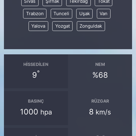
Sivas
Şırnak
Tekirdağ
Tokat
Trabzon
Tunceli
Uşak
Van
Yalova
Yozgat
Zonguldak
HISSEDILEN
NEM
°
9
%68
BASINÇ
RÜZGAR
1000
8
hpa
km/s