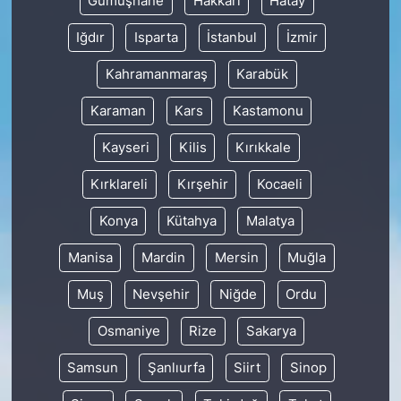
Gümüşhane
Hakkâri
Hatay
Iğdır
Isparta
İstanbul
İzmir
Kahramanmaraş
Karabük
Karaman
Kars
Kastamonu
Kayseri
Kilis
Kırıkkale
Kırklareli
Kırşehir
Kocaeli
Konya
Kütahya
Malatya
Manisa
Mardin
Mersin
Muğla
Muş
Nevşehir
Niğde
Ordu
Osmaniye
Rize
Sakarya
Samsun
Şanlıurfa
Siirt
Sinop