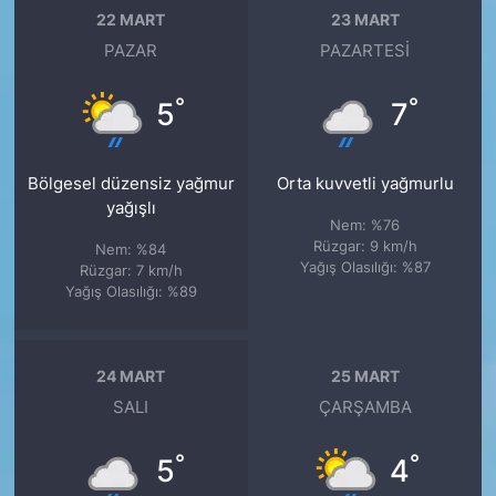
22 MART
23 MART
PAZAR
PAZARTESI
°
°
5
7
Bölgesel düzensiz yağmur
Orta kuvvetli yağmurlu
yağışlı
Nem: %76
Rüzgar: 9 km/h
Nem: %84
Yağış Olasılığı: %87
Rüzgar: 7 km/h
Yağış Olasılığı: %89
24 MART
25 MART
SALI
ÇARŞAMBA
°
°
5
4