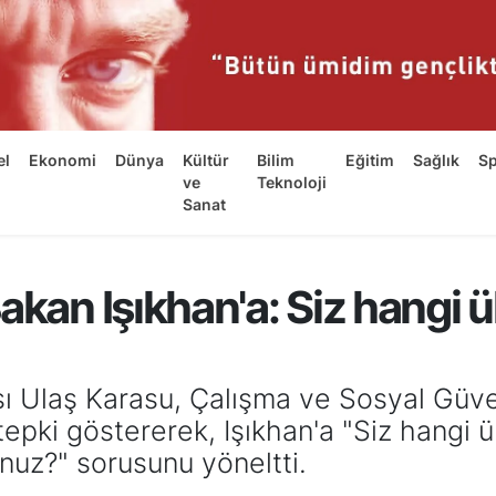
el
Ekonomi
Dünya
Kültür
Bilim
Eğitim
Sağlık
S
ve
Teknoloji
Sanat
akan Işıkhan'a: Siz hangi 
 Ulaş Karasu, Çalışma ve Sosyal Güven
na tepki göstererek, Işıkhan'a "Siz hang
unuz?" sorusunu yöneltti.