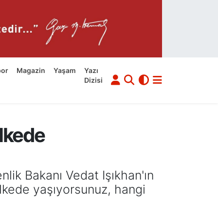
por
Magazin
Yaşam
Yazı
Dizisi
ülkede
lik Bakanı Vedat Işıkhan'ın
i ülkede yaşıyorsunuz, hangi