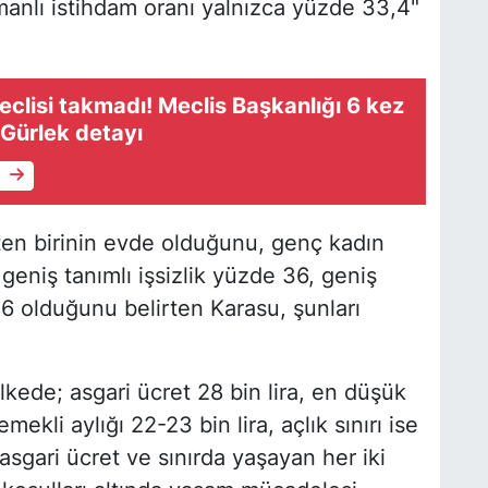
manlı istihdam oranı yalnızca yüzde 33,4"
eclisi takmadı! Meclis Başkanlığı 6 kez
 Gürlek detayı
e
ten birinin evde olduğunu, genç kadın
geniş tanımlı işsizlik yüzde 36, geniş
9,6 olduğunu belirten Karasu, şunları
kede; asgari ücret 28 bin lira, en düşük
mekli aylığı 22-23 bin lira, açlık sınırı ise
asgari ücret ve sınırda yaşayan her iki