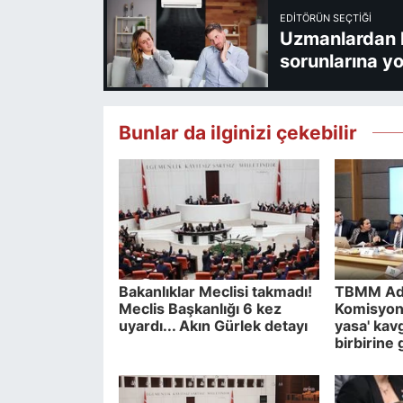
EDITÖRÜN SEÇTIĞI
Uzmanlardan kl
sorunlarına yo
Bunlar da ilginizi çekebilir
Bakanlıklar Meclisi takmadı!
TBMM Ad
Meclis Başkanlığı 6 kez
Komisyon
uyardı... Akın Gürlek detayı
yasa' kavg
birbirine 