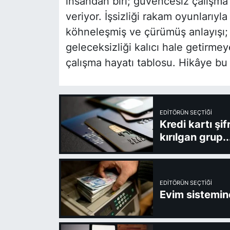
insandan biri; güvencesiz çalışma
veriyor. İşsizliği rakam oyunlarıy
köhneleşmiş ve çürümüş anlayışı; 
geleceksizliği kalıcı hale getirmey
çalışma hayatı tablosu. Hikâye bu 
EDITÖRÜN SEÇTIĞI
Kredi kartı şi
kırılgan grup..
EDITÖRÜN SEÇTIĞI
Evim sistemine