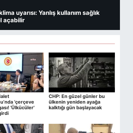
ima uyarısı: Yanlış kullanım sağlık
l açabilir
alet
CHP: En güzel günler bu
u’nda 'çerçeve
ülkenin yeniden ayağa
ası! 'Ülkücüler'
kalktığı gün başlayacak
girdi