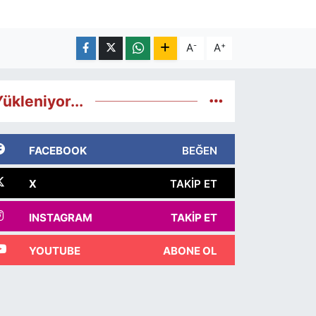
-
+
A
A
ükleniyor...
FACEBOOK
BEĞEN
X
TAKIP ET
INSTAGRAM
TAKIP ET
YOUTUBE
ABONE OL