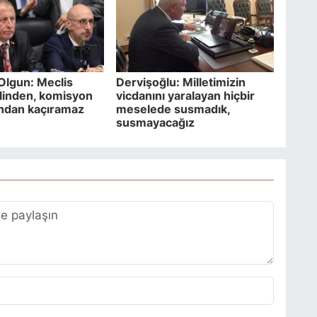
i Olgun: Meclis
Dervişoğlu: Milletimizin
ilinden, komisyon
vicdanını yaralayan hiçbir
dan kaçıramaz
meselede susmadık,
susmayacağız