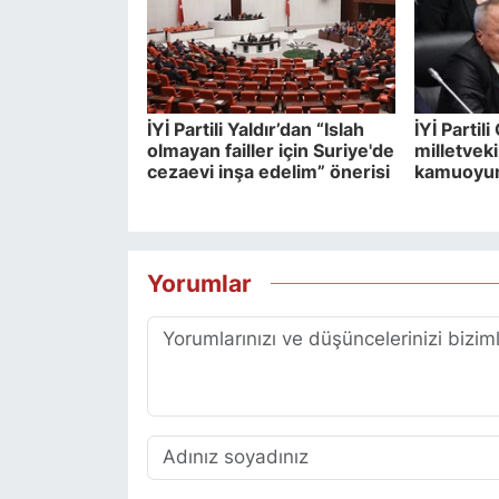
İYİ Partili Yaldır’dan “Islah
İYİ Partil
olmayan failler için Suriye'de
milletvek
cezaevi inşa edelim” önerisi
kamuoyun
Yorumlar