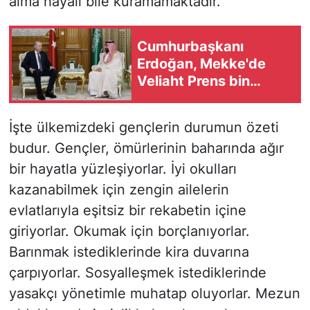
alma hayali bile kuramamaktadır.
Cumhurbaşkanı
Erdoğan, Mekke'de
Veliaht Prens bin
Selman ile görüştü!
İşte ülkemizdeki gençlerin durumun özeti
budur. Gençler, ömürlerinin baharında ağır
bir hayatla yüzleşiyorlar. İyi okulları
kazanabilmek için zengin ailelerin
evlatlarıyla eşitsiz bir rekabetin içine
giriyorlar. Okumak için borçlanıyorlar.
Barınmak istediklerinde kira duvarına
çarpıyorlar. Sosyalleşmek istediklerinde
yasakçı yönetimle muhatap oluyorlar. Mezun