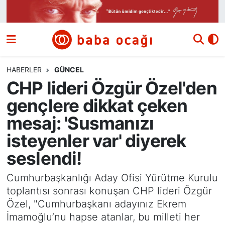
Siyaset
Nöbetçi Eczaneler
Güncel
Hava Durumu
HABERLER
GÜNCEL
CHP lideri Özgür Özel'den
Ekonomi
Namaz Vakitleri
gençlere dikkat çeken
Dünya
Trafik Durumu
mesaj: 'Susmanızı
isteyenler var' diyerek
Kültür ve Sanat
Süper Lig Puan Durumu ve Fikstür
seslendi!
Eğitim
Tüm Manşetler
Cumhurbaşkanlığı Aday Ofisi Yürütme Kurulu
toplantısı sonrası konuşan CHP lideri Özgür
Bilim ve Teknoloji
Son Dakika Haberleri
Özel, "Cumhurbaşkanı adayınız Ekrem
İmamoğlu’nu hapse atanlar, bu milleti her
Yazı Dizisi
Haber Arşivi