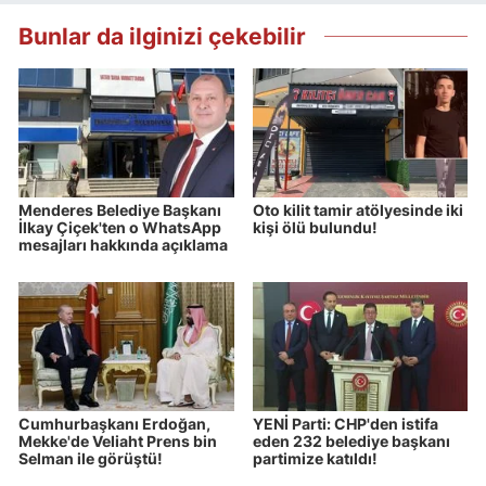
Bunlar da ilginizi çekebilir
Menderes Belediye Başkanı
Oto kilit tamir atölyesinde iki
İlkay Çiçek'ten o WhatsApp
kişi ölü bulundu!
mesajları hakkında açıklama
Cumhurbaşkanı Erdoğan,
YENİ Parti: CHP'den istifa
Mekke'de Veliaht Prens bin
eden 232 belediye başkanı
Selman ile görüştü!
partimize katıldı!