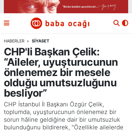
Siyaset
Nöbetçi Eczaneler
Güncel
Hava Durumu
HABERLER
SIYASET
CHP'li Başkan Çelik:
Ekonomi
Namaz Vakitleri
“Aileler, uyuşturucunun
Dünya
Trafik Durumu
önlenemez bir mesele
olduğu umutsuzluğunu
Kültür ve Sanat
Süper Lig Puan Durumu ve Fikstür
besliyor”
Eğitim
Tüm Manşetler
CHP İstanbul İl Başkanı Özgür Çelik,
toplumda, uyuşturucunun önlenemez bir
Bilim ve Teknoloji
Son Dakika Haberleri
sorun hâline geldiğine dair bir umutsuzluk
bulunduğunu bildirerek, "Özellikle ailelerde
Yazı Dizisi
Haber Arşivi