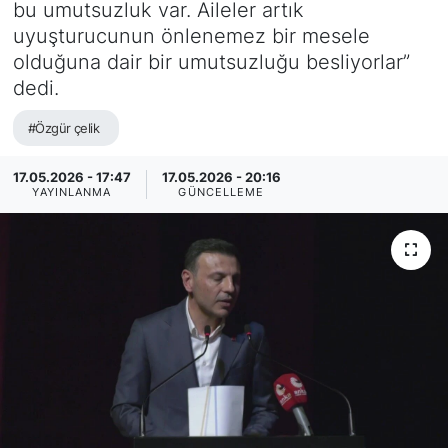
bu umutsuzluk var. Aileler artık
uyuşturucunun önlenemez bir mesele
olduğuna dair bir umutsuzluğu besliyorlar”
dedi.
#Özgür çelik
17.05.2026 - 17:47
17.05.2026 - 20:16
YAYINLANMA
GÜNCELLEME