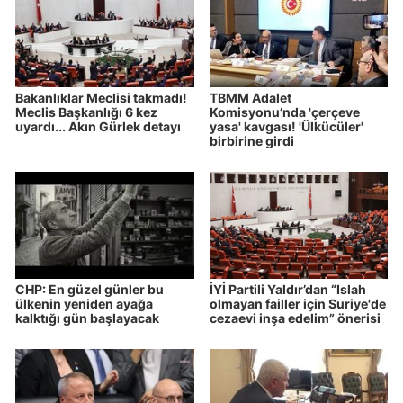
Bakanlıklar Meclisi takmadı!
TBMM Adalet
Meclis Başkanlığı 6 kez
Komisyonu’nda 'çerçeve
uyardı... Akın Gürlek detayı
yasa' kavgası! 'Ülkücüler'
birbirine girdi
CHP: En güzel günler bu
İYİ Partili Yaldır’dan “Islah
ülkenin yeniden ayağa
olmayan failler için Suriye'de
kalktığı gün başlayacak
cezaevi inşa edelim” önerisi