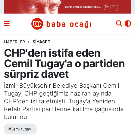
Siyaset
Nöbetçi Eczaneler
Güncel
Hava Durumu
HABERLER
SIYASET
CHP'den istifa eden
Ekonomi
Namaz Vakitleri
Cemil Tugay'a o partiden
Dünya
Trafik Durumu
sürpriz davet
Kültür ve Sanat
Süper Lig Puan Durumu ve Fikstür
İzmir Büyükşehir Belediye Başkanı Cemil
Tugay, CHP geçtiğimiz haziran ayında
Eğitim
Tüm Manşetler
CHP'den istifa etmişti. Tugay'a Yeniden
Refah Partisi partilerine katılma çağrısında
Bilim ve Teknoloji
Son Dakika Haberleri
bulundu.
#Cemil tugay
Yazı Dizisi
Haber Arşivi