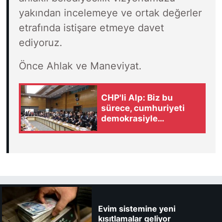
yakından incelemeye ve ortak değerler
etrafında istişare etmeye davet
ediyoruz.
Önce Ahlak ve Maneviyat.
CHP'li Alp: Biz bu
sürece, cumhuriyeti
demokrasiyle
taçlandırma süreci
diyoruz
Evim sistemine yeni
kısıtlamalar geliyor