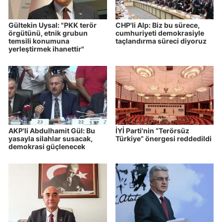
Gültekin Uysal: "PKK terör
CHP'li Alp: Biz bu sürece,
örgütünü, etnik grubun
cumhuriyeti demokrasiyle
temsili konumuna
taçlandırma süreci diyoruz
yerleştirmek ihanettir"
AKP'li Abdulhamit Gül: Bu
İYİ Parti'nin “Terörsüz
yasayla silahlar susacak,
Türkiye” önergesi reddedildi
demokrasi güçlenecek