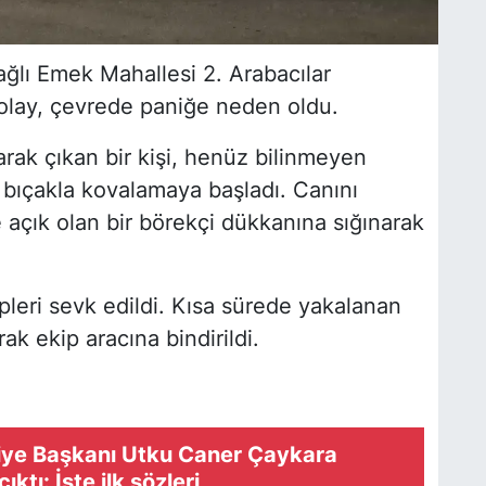
ağlı Emek Mahallesi 2. Arabacılar
 olay, çevrede paniğe neden oldu.
arak çıkan bir kişi, henüz bilinmeyen
bıçakla kovalamaya başladı. Canını
 açık olan bir börekçi dükkanına sığınarak
ipleri sevk edildi. Kısa sürede yakalanan
ak ekip aracına bindirildi.
diye Başkanı Utku Caner Çaykara
ktı: İşte ilk sözleri