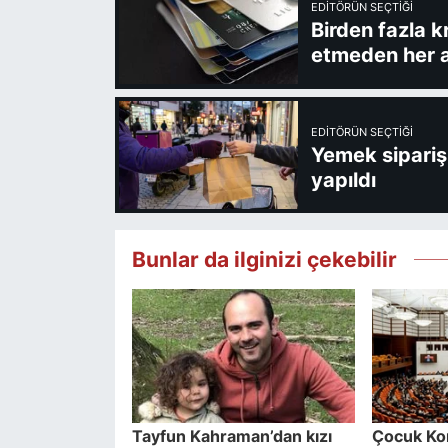
EDITÖRÜN SEÇTIĞI
Birden fazla k
etmeden her a
EDITÖRÜN SEÇTIĞI
Yemek sipariş 
yapıldı
Bunlar da ilginizi çekebilir
Tayfun Kahraman’dan kızı
Çocuk Ko