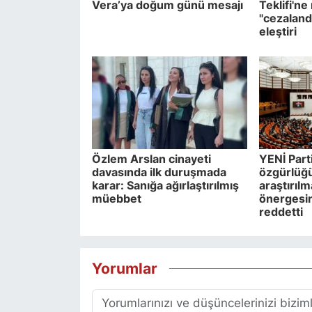
Vera’ya doğum günü mesajı
Teklifi'n
"cezaland
eleştiri
Özlem Arslan cinayeti
YENİ Parti
davasında ilk duruşmada
özgürlüğü 
karar: Sanığa ağırlaştırılmış
araştırılm
müebbet
önergesi
reddetti
Yorumlar