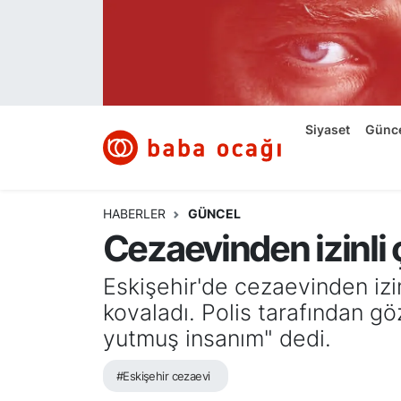
Siyaset
Nöbetçi Eczaneler
Güncel
Hava Durumu
Siyaset
Günc
Ekonomi
Namaz Vakitleri
Dünya
Trafik Durumu
HABERLER
GÜNCEL
Cezaevinden izinli ç
Kültür ve Sanat
Süper Lig Puan Durumu ve Fikstür
Eskişehir'de cezaevinden izin
Eğitim
Tüm Manşetler
kovaladı. Polis tarafından gö
yutmuş insanım" dedi.
Bilim ve Teknoloji
Son Dakika Haberleri
#Eskişehir cezaevi
Yazı Dizisi
Haber Arşivi