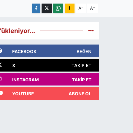
-
+
A
A
ükleniyor...
FACEBOOK
BEĞEN
X
TAKIP ET
INSTAGRAM
TAKIP ET
YOUTUBE
ABONE OL