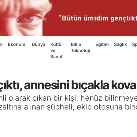
el
Ekonomi
Dünya
Kültür
Bilim
Eğitim
Sağlık
S
ve
Teknoloji
Sanat
ıktı, annesini bıçakla kova
li olarak çıkan bir kişi, henüz bilinme
zaltına alınan şüpheli, ekip otosuna bin