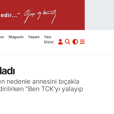
por
Magazin
Yaşam
Yazı
Dizisi
ladı
yen nedenle annesini bıçakla
dirilirken "Ben TCK'yı yalayıp