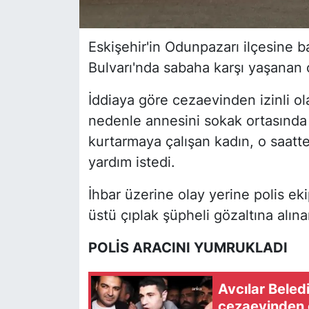
Eskişehir'in Odunpazarı ilçesine b
Bulvarı'nda sabaha karşı yaşanan
İddiaya göre cezaevinden izinli ol
nedenle annesini sokak ortasında 
kurtarmaya çalışan kadın, o saatte
yardım istedi.
İhbar üzerine olay yerine polis ek
üstü çıplak şüpheli gözaltına alınar
POLİS ARACINI YUMRUKLADI
Avcılar Bele
cezaevinden çı