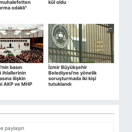
e muhalefetten
kül oldu
ırma odaklı"
'nin basın
İzmir Büyükşehir
ihlallerinin
Belediyesi'ne yönelik
asına ilişkin
soruşturmada iki kişi
ni AKP ve MHP
tutuklandı