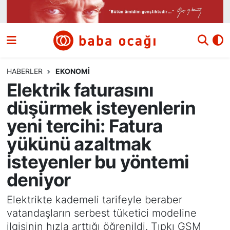
Siyaset
Nöbetçi Eczaneler
Güncel
Hava Durumu
HABERLER
EKONOMI
Elektrik faturasını
Ekonomi
Namaz Vakitleri
düşürmek isteyenlerin
Dünya
Trafik Durumu
yeni tercihi: Fatura
yükünü azaltmak
Kültür ve Sanat
Süper Lig Puan Durumu ve Fikstür
isteyenler bu yöntemi
Eğitim
Tüm Manşetler
deniyor
Bilim ve Teknoloji
Son Dakika Haberleri
Elektrikte kademeli tarifeyle beraber
vatandaşların serbest tüketici modeline
Yazı Dizisi
Haber Arşivi
ilgisinin hızla arttığı öğrenildi. Tıpkı GSM