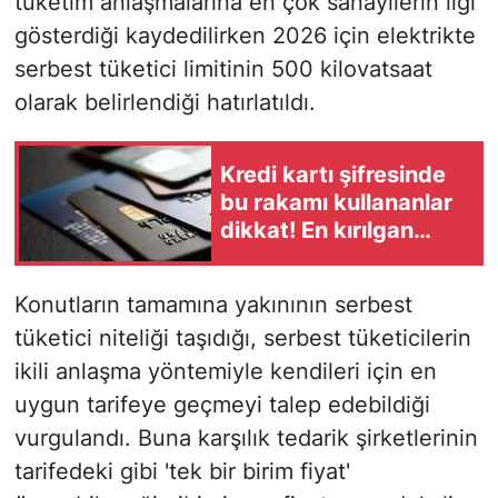
tüketim anlaşmalarına en çok sanayilerin ilgi
gösterdiği kaydedilirken 2026 için elektrikte
serbest tüketici limitinin 500 kilovatsaat
olarak belirlendiği hatırlatıldı.
Kredi kartı şifresinde
bu rakamı kullananlar
dikkat! En kırılgan
grup...
Konutların tamamına yakınının serbest
tüketici niteliği taşıdığı, serbest tüketicilerin
ikili anlaşma yöntemiyle kendileri için en
uygun tarifeye geçmeyi talep edebildiği
vurgulandı. Buna karşılık tedarik şirketlerinin
tarifedeki gibi 'tek bir birim fiyat'