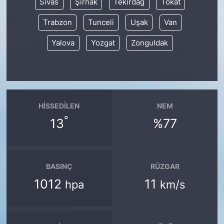
Sivas
Şırnak
Tekirdağ
Tokat
Trabzon
Tunceli
Uşak
Van
Yalova
Yozgat
Zonguldak
HISSEDILEN
NEM
°
13
%77
BASINÇ
RÜZGAR
1012
11
hpa
km/s