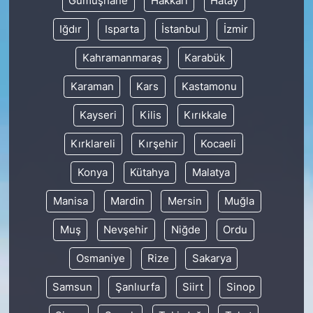
Gümüşhane
Hakkâri
Hatay
Iğdır
Isparta
İstanbul
İzmir
Kahramanmaraş
Karabük
Karaman
Kars
Kastamonu
Kayseri
Kilis
Kırıkkale
Kırklareli
Kırşehir
Kocaeli
Konya
Kütahya
Malatya
Manisa
Mardin
Mersin
Muğla
Muş
Nevşehir
Niğde
Ordu
Osmaniye
Rize
Sakarya
Samsun
Şanlıurfa
Siirt
Sinop