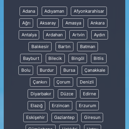
Adana
Adıyaman
Afyonkarahisar
Ağrı
Aksaray
Amasya
Ankara
Antalya
Ardahan
Artvin
Aydın
Balıkesir
Bartın
Batman
Bayburt
Bilecik
Bingöl
Bitlis
Bolu
Burdur
Bursa
Çanakkale
Çankırı
Çorum
Denizli
Diyarbakır
Düzce
Edirne
Elazığ
Erzincan
Erzurum
Eskişehir
Gaziantep
Giresun