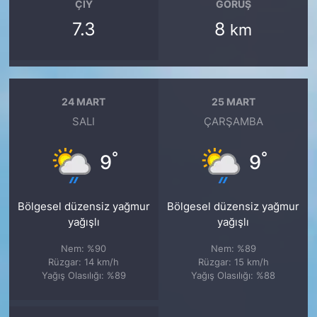
ÇIY
GÖRÜŞ
7.3
8
km
24 MART
25 MART
SALI
ÇARŞAMBA
°
°
9
9
Bölgesel düzensiz yağmur
Bölgesel düzensiz yağmur
yağışlı
yağışlı
Nem: %90
Nem: %89
Rüzgar: 14 km/h
Rüzgar: 15 km/h
Yağış Olasılığı: %89
Yağış Olasılığı: %88