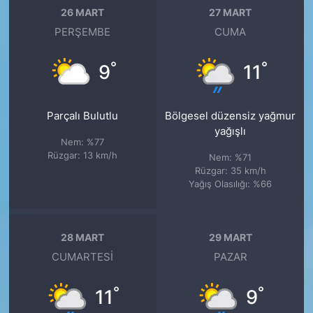
26 MART
27 MART
PERŞEMBE
CUMA
°
°
9
11
Parçalı Bulutlu
Bölgesel düzensiz yağmur
yağışlı
Nem: %77
Rüzgar: 13 km/h
Nem: %71
Rüzgar: 35 km/h
Yağış Olasılığı: %66
28 MART
29 MART
CUMARTESI
PAZAR
°
°
11
9