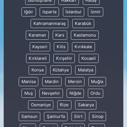
Gümüşhane
Hakkâri
Hatay
Iğdır
Isparta
İstanbul
İzmir
Kahramanmaraş
Karabük
Karaman
Kars
Kastamonu
Kayseri
Kilis
Kırıkkale
Kırklareli
Kırşehir
Kocaeli
Konya
Kütahya
Malatya
Manisa
Mardin
Mersin
Muğla
Muş
Nevşehir
Niğde
Ordu
Osmaniye
Rize
Sakarya
Samsun
Şanlıurfa
Siirt
Sinop