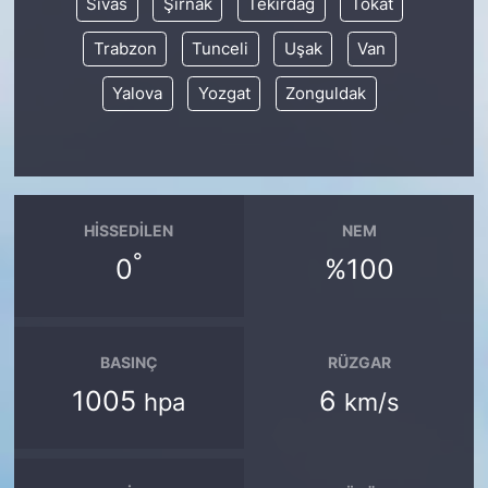
Sivas
Şırnak
Tekirdağ
Tokat
Trabzon
Tunceli
Uşak
Van
Yalova
Yozgat
Zonguldak
HISSEDILEN
NEM
°
0
%100
BASINÇ
RÜZGAR
1005
6
hpa
km/s