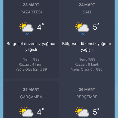
23 MART
24 MART
PAZARTESI
SALI
°
°
4
5
Bölgesel düzensiz yağmur
Bölgesel düzensiz yağmur
yağışlı
yağışlı
Nem: %98
Nem: %89
Rüzgar: 4 km/h
Rüzgar: 8 km/h
Yağış Olasılığı: %89
Yağış Olasılığı: %86
25 MART
26 MART
ÇARŞAMBA
PERŞEMBE
°
°
4
5