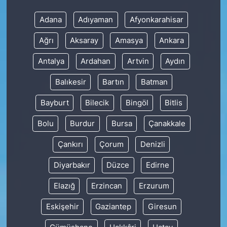
Adana
Adıyaman
Afyonkarahisar
Ağrı
Aksaray
Amasya
Ankara
Antalya
Ardahan
Artvin
Aydın
Balıkesir
Bartın
Batman
Bayburt
Bilecik
Bingöl
Bitlis
Bolu
Burdur
Bursa
Çanakkale
Çankırı
Çorum
Denizli
Diyarbakır
Düzce
Edirne
Elazığ
Erzincan
Erzurum
Eskişehir
Gaziantep
Giresun