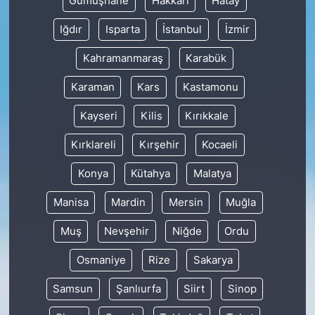
Gümüşhane
Hakkâri
Hatay
Iğdır
Isparta
İstanbul
İzmir
Kahramanmaraş
Karabük
Karaman
Kars
Kastamonu
Kayseri
Kilis
Kırıkkale
Kırklareli
Kırşehir
Kocaeli
Konya
Kütahya
Malatya
Manisa
Mardin
Mersin
Muğla
Muş
Nevşehir
Niğde
Ordu
Osmaniye
Rize
Sakarya
Samsun
Şanlıurfa
Siirt
Sinop