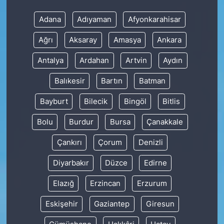
Adana
Adıyaman
Afyonkarahisar
Ağrı
Aksaray
Amasya
Ankara
Antalya
Ardahan
Artvin
Aydın
Balıkesir
Bartın
Batman
Bayburt
Bilecik
Bingöl
Bitlis
Bolu
Burdur
Bursa
Çanakkale
Çankırı
Çorum
Denizli
Diyarbakır
Düzce
Edirne
Elazığ
Erzincan
Erzurum
Eskişehir
Gaziantep
Giresun