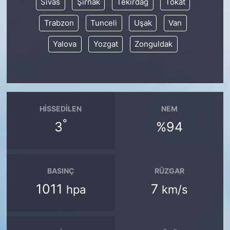
Sivas
Şırnak
Tekirdağ
Tokat
Trabzon
Tunceli
Uşak
Van
Yalova
Yozgat
Zonguldak
HISSEDILEN
NEM
°
3
%94
BASINÇ
RÜZGAR
1011
7
hpa
km/s