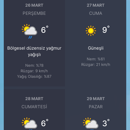
26 MART
27 MART
PERŞEMBE
CUMA
°
°
6
9
Bölgesel düzensiz yağmur
Güneşli
yağışlı
Nem: %61
Rüzgar: 21 km/h
Nem: %78
Rüzgar: 9 km/h
Yağış Olasılığı: %87
28 MART
29 MART
CUMARTESI
PAZAR
°
°
6
3