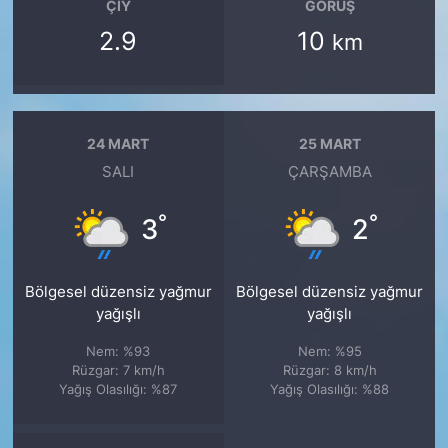
ÇIY
GÖRÜŞ
2.9
10
km
24 MART
25 MART
SALI
ÇARŞAMBA
°
°
3
2
Bölgesel düzensiz yağmur
Bölgesel düzensiz yağmur
yağışlı
yağışlı
Nem: %93
Nem: %95
Rüzgar: 7 km/h
Rüzgar: 8 km/h
Yağış Olasılığı: %87
Yağış Olasılığı: %88