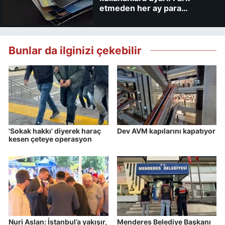
etmeden her ay para
kaybedebilirsiniz
Bunlar da ilginizi çekebilir
'Sokak hakkı' diyerek haraç
Dev AVM kapılarını kapatıyor
kesen çeteye operasyon
Nuri Aslan: İstanbul’a yakışır,
Menderes Belediye Başkanı