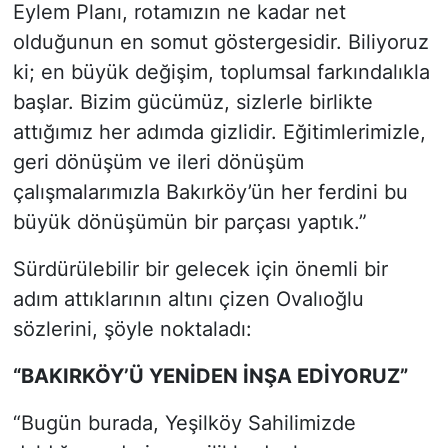
Eylem Planı, rotamızın ne kadar net
olduğunun en somut göstergesidir. Biliyoruz
ki; en büyük değişim, toplumsal farkındalıkla
başlar. Bizim gücümüz, sizlerle birlikte
attığımız her adımda gizlidir. Eğitimlerimizle,
geri dönüşüm ve ileri dönüşüm
çalışmalarımızla Bakırköy’ün her ferdini bu
büyük dönüşümün bir parçası yaptık.”
Sürdürülebilir bir gelecek için önemli bir
adım attıklarının altını çizen Ovalıoğlu
sözlerini, şöyle noktaladı:
“BAK
I
RKÖY’Ü YEN
İ
DEN
İ
NŞA ED
İ
YORUZ”
“Bugün burada, Yeşilköy Sahilimizde