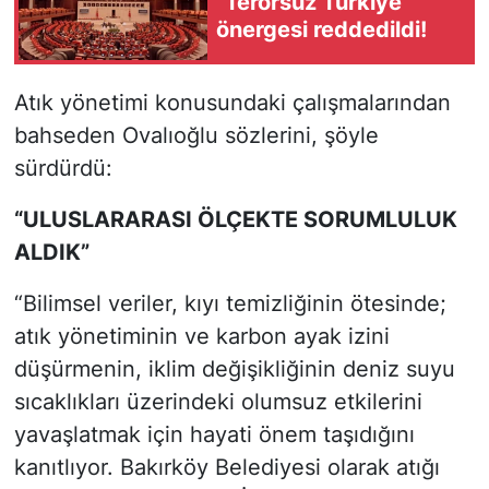
"Terörsüz Türkiye"
önergesi reddedildi!
Atık yönetimi konusundaki çalışmalarından
bahseden Ovalıoğlu sözlerini, şöyle
sürdürdü:
“ULUSLARARAS
I
ÖLÇEKTE SORUMLULUK
ALD
I
K”
“Bilimsel veriler, kıyı temizliğinin ötesinde;
atık yönetiminin ve karbon ayak izini
düşürmenin, iklim değişikliğinin deniz suyu
sıcaklıkları üzerindeki olumsuz etkilerini
yavaşlatmak için hayati önem taşıdığını
kanıtlıyor. Bakırköy Belediyesi olarak atığı