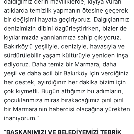
daldığımız derin maviliklerde, kıyıya vuran
atıklarda temizlik yapmanın ötesine geçerek
bir değişimi hayata geçiriyoruz. Dalgıçlarımız
denizimizin dibini özgürleştirirken, bizler de
kıyılarımızda yarınlarımıza sahip çıkıyoruz.
Bakırköy’ü yeşiliyle, deniziyle, havasıyla ve
sürdürülebilir yaşam kültürüyle yeniden inşa
ediyoruz. Daha temiz bir Marmara, daha
yeşil ve daha adil bir Bakırköy için verdiğiniz
her destek, ayırdığınız her dakika bizim için
çok kıymetli. Bugün attığımız bu adımların,
çocuklarımıza miras bırakacağımız pırıl pırıl
bir Marmara’nın habercisi olacağına yürekten
inanıyorum.”
“BAŞKAN
I
M
I
Z
I
VE BELED
İ
YEM
İ
Z
İ
TEBR
İ
K