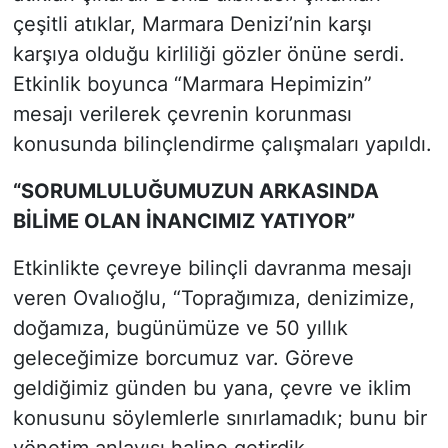
çeşitli atıklar, Marmara Denizi’nin karşı
karşıya olduğu kirliliği gözler önüne serdi.
Etkinlik boyunca “Marmara Hepimizin”
mesajı verilerek çevrenin korunması
konusunda bilinçlendirme çalışmaları yapıldı.
“SORUMLULUĞUMUZUN ARKAS
I
NDA
B
İ
L
İ
ME OLAN
İ
NANC
I
M
I
Z YAT
I
YOR”
Etkinlikte çevreye bilinçli davranma mesajı
veren Ovalıoğlu, “Toprağımıza, denizimize,
doğamıza, bugünümüze ve 50 yıllık
geleceğimize borcumuz var. Göreve
geldiğimiz günden bu yana, çevre ve iklim
konusunu söylemlerle sınırlamadık; bunu bir
yönetim anlayışı haline getirdik.