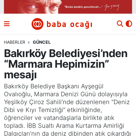
Siyaset
Nöbetçi Eczaneler
Güncel
Hava Durumu
HABERLER
GÜNCEL
Bakırköy Belediyesi’nden
Ekonomi
Namaz Vakitleri
“Marmara Hepimizin”
Dünya
Trafik Durumu
mesajı
Kültür ve Sanat
Süper Lig Puan Durumu ve Fikstür
Bakırköy Belediye Başkanı Ayşegül
Ovalıoğlu, Marmara Denizi Günü dolayısıyla
Eğitim
Tüm Manşetler
Yeşilköy Çiroz Sahili’nde düzenlenen “Deniz
Dibi ve Kıyı Temizliği” etkinliğinde,
Bilim ve Teknoloji
Son Dakika Haberleri
öğrenciler ve vatandaşlarla birlikte atık
topladı. İBB Sualtı Arama Kurtarma Amirliği
Yazı Dizisi
Haber Arşivi
Dalgıçları’nın da deniz dibinden atık çıkardığı