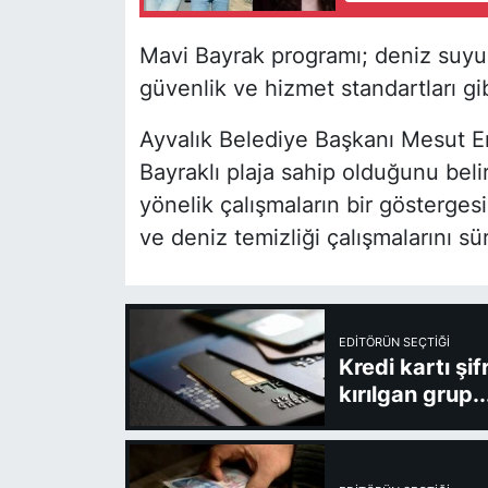
Mavi Bayrak programı; deniz suyu k
güvenlik ve hizmet standartları gibi 
Ayvalık Belediye Başkanı Mesut Erg
Bayraklı plaja sahip olduğunu be
yönelik çalışmaların bir gösterges
ve deniz temizliği çalışmalarını sür
EDITÖRÜN SEÇTIĞI
Kredi kartı şi
kırılgan grup..