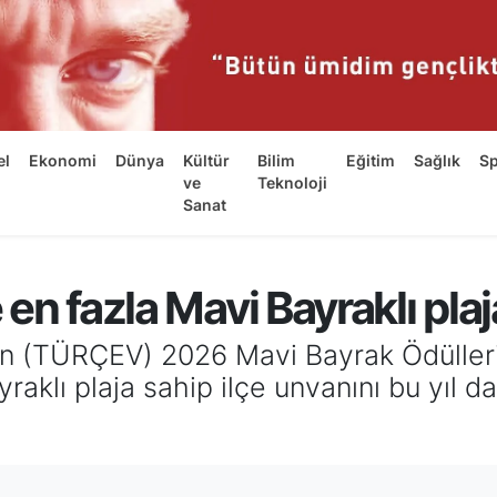
el
Ekonomi
Dünya
Kültür
Bilim
Eğitim
Sağlık
S
ve
Teknoloji
Sanat
e en fazla Mavi Bayraklı plaj
ın (TÜRÇEV) 2026 Mavi Bayrak Ödülleri 
raklı plaja sahip ilçe unvanını bu yıl d