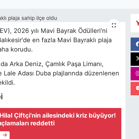
Y
V), 2026 yılı Mavi Bayrak Ödülleri'ni
alıkesir'de en fazla Mavi Bayraklı plaja
daha korudu.
unda Arka Deniz, Çamlık Paşa Limanı,
e Lale Adası Duba plajlarında düzenlenen
kildi.
İ
lal Çiftçi'nin ailesindeki kriz büyüyor!
uçlamaları reddetti
e