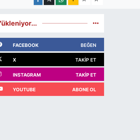
ükleniyor...
FACEBOOK
BEĞEN
X
TAKIP ET
INSTAGRAM
TAKIP ET
YOUTUBE
ABONE OL