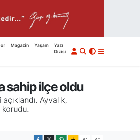
por
Magazin
Yaşam
Yazı
Dizisi
a sahip ilçe oldu
açıklandı. Ayvalık,
a korudu.
-
+
A
A