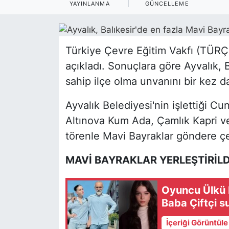
YAYINLANMA
GÜNCELLEME
Türkiye Çevre Eğitim Vakfı (TÜRÇE
açıkladı. Sonuçlara göre Ayvalık, B
sahip ilçe olma unvanını bir kez 
Ayvalık Belediyesi'nin işlettiği C
Altınova Kum Ada, Çamlık Kapri v
törenle Mavi Bayraklar göndere çe
MAVİ BAYRAKLAR YERLEŞTİRİLD
Oyuncu Ülkü Hi
Baba Çiftçi s
İçeriği Görüntül