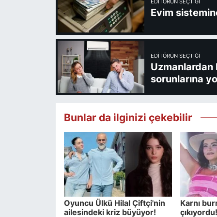
EDITÖRÜN SEÇTIĞI
Evim sistemine
EDITÖRÜN SEÇTIĞI
Uzmanlardan kl
sorunlarına yo
Bunlar da ilginizi çekebilir
Oyuncu Ülkü Hilal Çiftçi'nin
Karnı bu
ailesindeki kriz büyüyor!
çıkıyordu