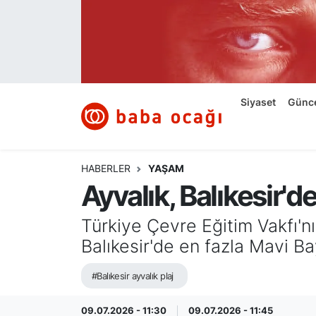
Siyaset
Nöbetçi Eczaneler
Güncel
Hava Durumu
Siyaset
Günc
Ekonomi
Namaz Vakitleri
Dünya
Trafik Durumu
HABERLER
YAŞAM
Ayvalık, Balıkesir'd
Kültür ve Sanat
Süper Lig Puan Durumu ve Fikstür
Türkiye Çevre Eğitim Vakfı'n
Eğitim
Tüm Manşetler
Balıkesir'de en fazla Mavi Bay
Bilim ve Teknoloji
Son Dakika Haberleri
#Balıkesir ayvalık plaj
Yazı Dizisi
Haber Arşivi
09.07.2026 - 11:30
09.07.2026 - 11:45